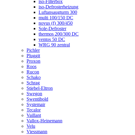
iso-Filterbox
iso-Defrosterheizung
Luftansaugturm 300
multi 100/150 DC
novus (f) 300/450
Sole-Defroster
thermos 200/300 DC
ventos 50 DC
WRG 90 zentral
Pichler
Pluggit
Proxon
Roos
Rucon
Schako
Schrag
Stiebel-Eltron
Swegon
Swentibold
Systemair
Tecalor
Vaillant
Vallox-Heinemann
Velu
Viessmann