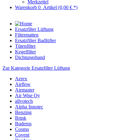
Merkzettel
Warenkorb
0
Artikel
(0,00 € *)
Ersatzfilter Lüftung
Filtermatten
Ersatzfilter Badlüfter
Tütenfilter
Kegelfilter
Dichtungsband
Zur Kategorie Ersatzfilter Lüftung
Aerex
Airflow
Airmaster
Air Wise Oy
allvotech
Alpha Innotec
Benzing
Brink
Buderus
Cosmo
Covent