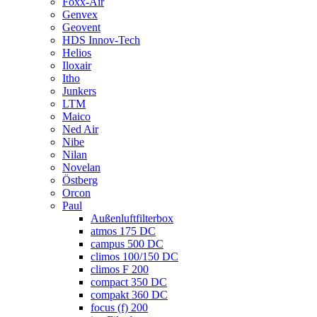
Foxx-Air
Genvex
Geovent
HDS Innov-Tech
Helios
Iloxair
Itho
Junkers
LTM
Maico
Ned Air
Nibe
Nilan
Novelan
Östberg
Orcon
Paul
Außenluftfilterbox
atmos 175 DC
campus 500 DC
climos 100/150 DC
climos F 200
compact 350 DC
compakt 360 DC
focus (f) 200