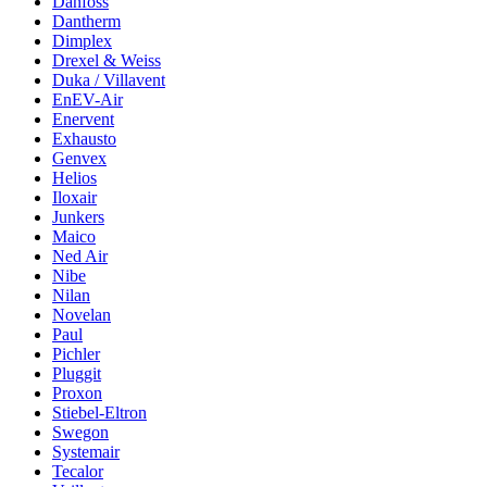
Danfoss
Dantherm
Dimplex
Drexel & Weiss
Duka / Villavent
EnEV-Air
Enervent
Exhausto
Genvex
Helios
Iloxair
Junkers
Maico
Ned Air
Nibe
Nilan
Novelan
Paul
Pichler
Pluggit
Proxon
Stiebel-Eltron
Swegon
Systemair
Tecalor