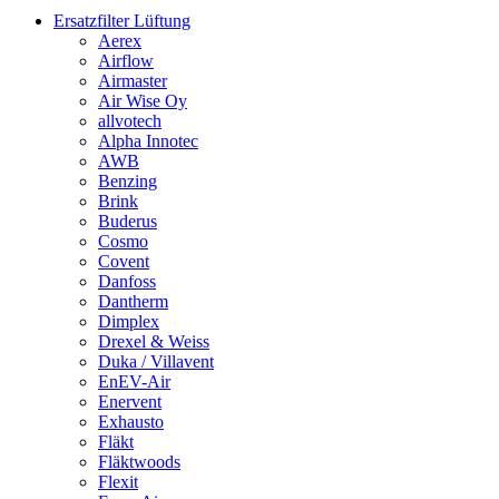
Ersatzfilter Lüftung
Aerex
Airflow
Airmaster
Air Wise Oy
allvotech
Alpha Innotec
AWB
Benzing
Brink
Buderus
Cosmo
Covent
Danfoss
Dantherm
Dimplex
Drexel & Weiss
Duka / Villavent
EnEV-Air
Enervent
Exhausto
Fläkt
Fläktwoods
Flexit