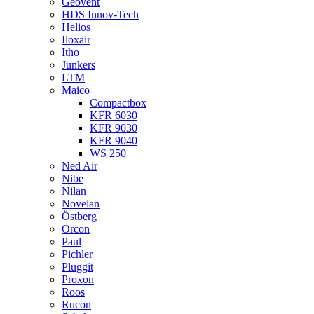
Geovent
HDS Innov-Tech
Helios
Iloxair
Itho
Junkers
LTM
Maico
Compactbox
KFR 6030
KFR 9030
KFR 9040
WS 250
Ned Air
Nibe
Nilan
Novelan
Östberg
Orcon
Paul
Pichler
Pluggit
Proxon
Roos
Rucon