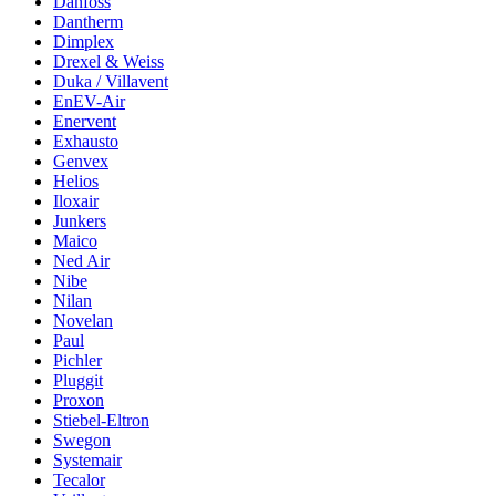
Danfoss
Dantherm
Dimplex
Drexel & Weiss
Duka / Villavent
EnEV-Air
Enervent
Exhausto
Genvex
Helios
Iloxair
Junkers
Maico
Ned Air
Nibe
Nilan
Novelan
Paul
Pichler
Pluggit
Proxon
Stiebel-Eltron
Swegon
Systemair
Tecalor