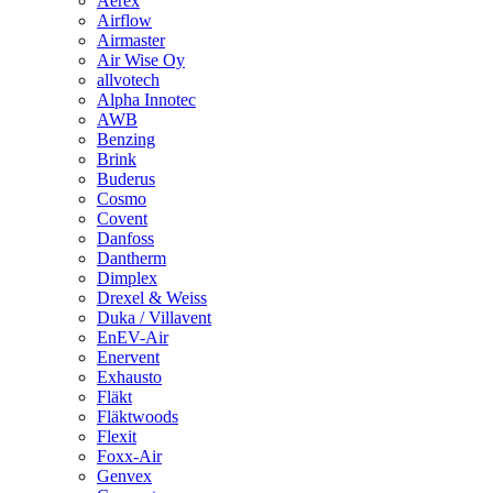
Aerex
Airflow
Airmaster
Air Wise Oy
allvotech
Alpha Innotec
AWB
Benzing
Brink
Buderus
Cosmo
Covent
Danfoss
Dantherm
Dimplex
Drexel & Weiss
Duka / Villavent
EnEV-Air
Enervent
Exhausto
Fläkt
Fläktwoods
Flexit
Foxx-Air
Genvex