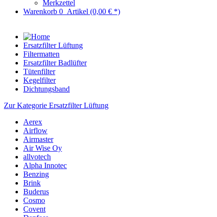
Merkzettel
Warenkorb
0
Artikel
(0,00 € *)
Ersatzfilter Lüftung
Filtermatten
Ersatzfilter Badlüfter
Tütenfilter
Kegelfilter
Dichtungsband
Zur Kategorie Ersatzfilter Lüftung
Aerex
Airflow
Airmaster
Air Wise Oy
allvotech
Alpha Innotec
Benzing
Brink
Buderus
Cosmo
Covent