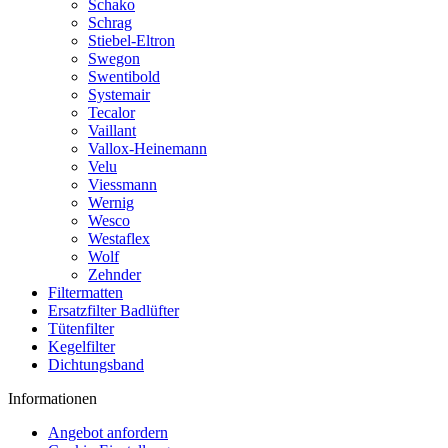
Schako
Schrag
Stiebel-Eltron
Swegon
Swentibold
Systemair
Tecalor
Vaillant
Vallox-Heinemann
Velu
Viessmann
Wernig
Wesco
Westaflex
Wolf
Zehnder
Filtermatten
Ersatzfilter Badlüfter
Tütenfilter
Kegelfilter
Dichtungsband
Informationen
Angebot anfordern