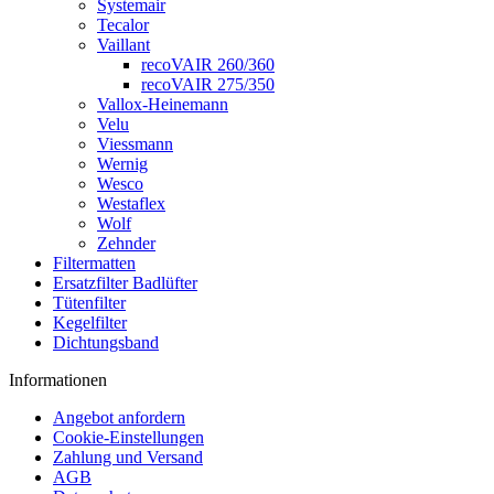
Systemair
Tecalor
Vaillant
recoVAIR 260/360
recoVAIR 275/350
Vallox-Heinemann
Velu
Viessmann
Wernig
Wesco
Westaflex
Wolf
Zehnder
Filtermatten
Ersatzfilter Badlüfter
Tütenfilter
Kegelfilter
Dichtungsband
Informationen
Angebot anfordern
Cookie-Einstellungen
Zahlung und Versand
AGB