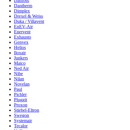
Danfoss
Dantherm
Dimplex
Drexel & Weiss
Duka / Villavent
EnEV-Air
Enervent
Exhausto
Genvex
Helios
Iloxair
Junkers
Maico
Ned Air
Nibe
Nilan
Novelan
Paul
Pichler
Pluggit
Proxon
Stiebel-Eltron
Swegon
Systemair
Tecalor