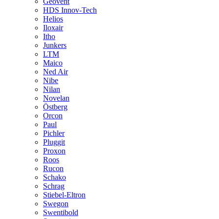
Geovent
HDS Innov-Tech
Helios
Iloxair
Itho
Junkers
LTM
Maico
Ned Air
Nibe
Nilan
Novelan
Östberg
Orcon
Paul
Pichler
Pluggit
Proxon
Roos
Rucon
Schako
Schrag
Stiebel-Eltron
Swegon
Swentibold