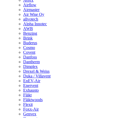
Aerex
Airflow
Airmaster
Air Wise Oy
allvotech
Alpha Innotec
AWB
Benzing
Brink
Buderus
Cosmo
Covent
Danfoss
Dantherm
Dimplex
Drexel & Weiss
Duka / Villavent
EnEV-Air
Enervent
Exhausto
Fläkt
Fläktwoods
Flexit
Foxx-Air
Genvex