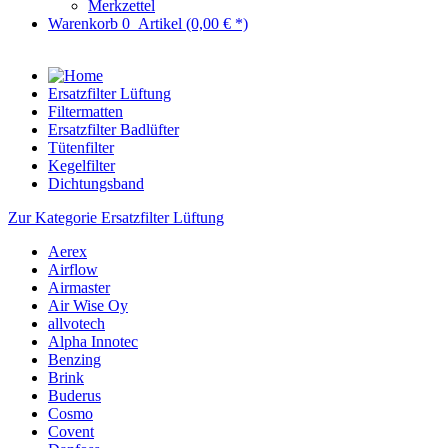
Merkzettel
Warenkorb
0
Artikel
(0,00 € *)
Ersatzfilter Lüftung
Filtermatten
Ersatzfilter Badlüfter
Tütenfilter
Kegelfilter
Dichtungsband
Zur Kategorie Ersatzfilter Lüftung
Aerex
Airflow
Airmaster
Air Wise Oy
allvotech
Alpha Innotec
Benzing
Brink
Buderus
Cosmo
Covent