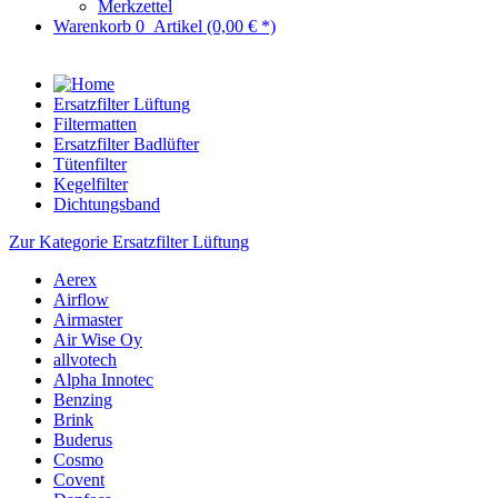
Merkzettel
Warenkorb
0
Artikel
(0,00 € *)
Ersatzfilter Lüftung
Filtermatten
Ersatzfilter Badlüfter
Tütenfilter
Kegelfilter
Dichtungsband
Zur Kategorie Ersatzfilter Lüftung
Aerex
Airflow
Airmaster
Air Wise Oy
allvotech
Alpha Innotec
Benzing
Brink
Buderus
Cosmo
Covent