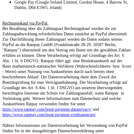
Google Pay (Google Ireland Limited, Gordon House, 4 Barrow St,
Dublin, D04 E5W5, Irland)
Rechnungskauf via PayPal
Bei Bezahlung über die Zahlungsart Rechnungskauf werden die zur
Zahlungsabwicklung erforderlichen Daten zunächst an PayPal übermittelt.
Zur Durchführung dieser Zahlungsart werden die Daten sodann seitens
PayPal an die Ratepay GmbH (Franklinstraße 28-29, 10587 Berlin;
"Ratepay") übermittelt um den Vertrag mit Ihnen mit der gewählten Zahlart
erfüllen zu können. Diese Verarbeitung erfolgt auf Grundlage des Art. 6
Abs. 1 lit. b DSGVO. Ratepay führt ggf. eine Bonitätsauskunft auf der
Basis mathematisch-statistischer Verfahren (Wahrscheinlichkeits- bzw. Score
- Werte) unter Nutzung von Auskunfteien durch nach bereits oben
beschriebenen Ablauf. Die Datenverarbeitung dient dem Zweck der
Bonitätsprüfung für eine Vertragsanbahnung. Die Verarbeitung erfolgt auf
Grundlage des Art. 6 Abs. 1 lit. f DSGVO aus unserem überwiegenden
berechtigten Interesse am Schutz vor Zahlungsausfall, wenn Ratepay in
Vorleistung geht. Weitere Informationen zum Datenschutz und welche
Auskunfteien Ratpay verwenden finden Sie unter
https://www.ratepay.com/legal-payment-dataprivacy/
und
https://www.ratepay.com/legal-payment-creditagencies/
.
Nähere Informationen zur Datenverarbeitung bei Verwendung von PayPal
finden Sie in der dazugehörigen Datenschutzerklärung unter