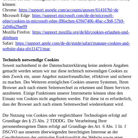
können:
Chrome:
https://support.google.com/accounts/answer/61416?hl=de
Microsoft Edge:
https://support.microsoft.com/de-de/microsoft-
edge/cookies-in-microsoft-edge-lB6schen-63947406-40ac-c3b8-57b9-
2a946a29ae09
Mozilla Firefox:
https://support.mozilla.org/de/kb/cookies-erlauben-und-
ablehnen
Safari:
https://support.apple.com/de-de/guide/safari/manage-cookies-and-
website-data-sfri11471/mac
Technisch notwendige Cookies
Soweit nachstehend in der Datenschutzerklärung keine anderen Angaben
gemacht werden setzen wir nur diese technisch notwendigen Cookies zu
dem Zweck ein, unser Angebot nutzerfreundlicher, effektiver und sicherer
zu machen. Des Weiteren ermöglichen Cookies unseren Systemen, Ihren
Browser auch nach einem Seitenwechsel zu erkennen und Ihnen Services
anzubieten. Einige Funktionen unserer Internetseite können ohne den
Einsatz von Cookies nicht angeboten werden. Für diese ist es erforderlich,
dass der Browser auch nach einem Seitenwechsel wiedererkannt wird.
Die Nutzung von Cookies oder vergleichbarer Technologien erfolgt auf
Grundlage des § 25 Abs. 2 TDDDG. Die Verarbeitung Ihrer
personenbezogenen Daten erfolgt auf Grundlage des Art. 6 Abs. 1 lit. f
DSGVO aus unserem überwiegenden berechtigten Interesse an der
Gewährleistung der optimalen Funktionalität der Website sowie einer