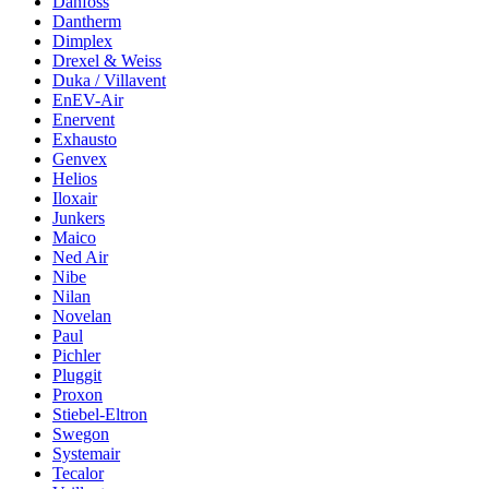
Danfoss
Dantherm
Dimplex
Drexel & Weiss
Duka / Villavent
EnEV-Air
Enervent
Exhausto
Genvex
Helios
Iloxair
Junkers
Maico
Ned Air
Nibe
Nilan
Novelan
Paul
Pichler
Pluggit
Proxon
Stiebel-Eltron
Swegon
Systemair
Tecalor