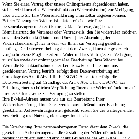
Wenn Sie einen Vertrag über unsere Onlinepräsenz abgeschlossen haben,
stellen wir Ihnen eine Widerrufsfunktion (Widerrufsbutton) zur Verfügung,
über welche Sie Ihre Widerrufserklärung unmittelbar abgeben können.
Bei der Nutzung der Widerrufsfunktion erheben wir Ihre
personenbezogenen Daten (Name, E-Mail-Adresse, Angabe zur
Identifizierung des Vertrages oder Vertragsteils, den Sie widerrufen möchten
sowie den Zeitpunkt (Datum und Uhrzeit) der Absendung der
Widerrufserklärung) nur in dem von Ihnen zur Verfügung gestellten
Umfang. Die Datenverarbeitung dient dem Zweck, Ihnen die gesetzlich
vorgeschriebene Möglichkeit zum Widerruf Ihres Vertrages zur Verfügung
zu stellen sowie der ordnungsgemäßen Bearbeitung Ihres Widerrufes.
Wenn die Kontaktaufnahme einen bereits zwischen Ihnen und uns
geschlossenen Vertrag betrifft, erfolgt diese Datenverarbeitung auf
Grundlage des Art. 6 Abs. 1 lit. b DSGVO. Ansonsten erfolgt die
Datenverarbeitung auf Grundlage des Art. 6 Abs. 1 lit. c DSGVO, zur
Erfüllung einer rechtlichen Verpflichtung Ihnen eine Widerrufsfunktion auf
unserer Onlinepräsenz zur Verfügung zu stellen.
Ihre E-Mail-Adresse nutzen wir nur zur Bearbeitung Ihrer
Widerrufserklärung. Ihre Daten werden anschließend unter Beachtung
gesetzlicher Aufbewahrungsfristen gelöscht, sofern Sie der weitergehenden
Verarbeitung und Nutzung nicht zugestimmt haben.
Die Verarbeitung Ihrer personenbezogenen Daten dient dem Zweck, die
gesetzlichen Anforderungen an die Gestaltung der Widerrufsfunktion
rechtssicher zu erfüllen und erfolgt auf Grundlage des Art. 6 Abs. 1 lit. c