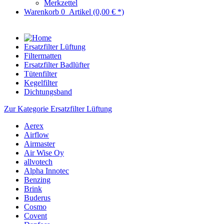
Merkzettel
Warenkorb
0
Artikel
(0,00 € *)
Ersatzfilter Lüftung
Filtermatten
Ersatzfilter Badlüfter
Tütenfilter
Kegelfilter
Dichtungsband
Zur Kategorie Ersatzfilter Lüftung
Aerex
Airflow
Airmaster
Air Wise Oy
allvotech
Alpha Innotec
Benzing
Brink
Buderus
Cosmo
Covent