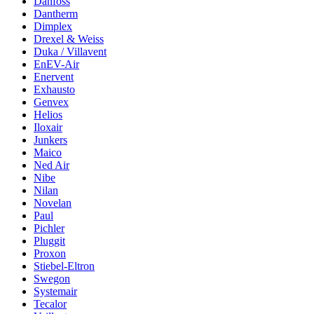
Danfoss
Dantherm
Dimplex
Drexel & Weiss
Duka / Villavent
EnEV-Air
Enervent
Exhausto
Genvex
Helios
Iloxair
Junkers
Maico
Ned Air
Nibe
Nilan
Novelan
Paul
Pichler
Pluggit
Proxon
Stiebel-Eltron
Swegon
Systemair
Tecalor