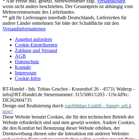
* Alle Preise inkl. gesetzl. Mehrwertsteuer zzgl.
Versandkosten
wenn nicht anders beschrieben. Der Gesamtpreis ist abhängig vom
Mehrwertsteuersatz des Lieferlandes.
** gilt für Lieferungen innerhalb Deutschlands, Lieferzeiten für
andere Länder entnehmen Sie bitte der Schaltfläche mit den
Versandinformationen
Angebot anfordern
Cookie-Einstellungen
Zahlung und Versand
AGB
Datenschutz
Kontakt
Impressum
Cookie-Infos
RT-Handel - Inh. Tobias Gruchot - Krusenhof 26 - 45731 Waltrop -
info@RT-Handel.de Steuernummer: 315/5081/1203 - USt-IdNr.:
DE262604735
Design und Realisierung durch
vanWittlaer GmbH - Simply sell it
now!
Diese Website benutzt Cookies, die für den technischen Betrieb der
Website erforderlich sind und stets gesetzt werden. Andere Cookies,
die den Komfort bei Benutzung dieser Website erhöhen, der
Direktwerbung dienen oder die Interaktion mit anderen Websites