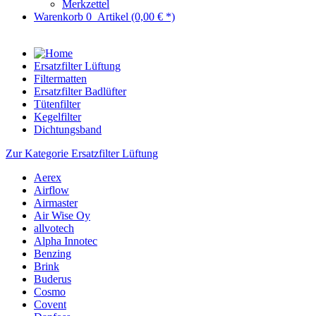
Merkzettel
Warenkorb
0
Artikel
(0,00 € *)
Ersatzfilter Lüftung
Filtermatten
Ersatzfilter Badlüfter
Tütenfilter
Kegelfilter
Dichtungsband
Zur Kategorie Ersatzfilter Lüftung
Aerex
Airflow
Airmaster
Air Wise Oy
allvotech
Alpha Innotec
Benzing
Brink
Buderus
Cosmo
Covent