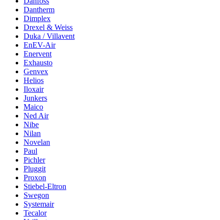
Danfoss
Dantherm
Dimplex
Drexel & Weiss
Duka / Villavent
EnEV-Air
Enervent
Exhausto
Genvex
Helios
Iloxair
Junkers
Maico
Ned Air
Nibe
Nilan
Novelan
Paul
Pichler
Pluggit
Proxon
Stiebel-Eltron
Swegon
Systemair
Tecalor