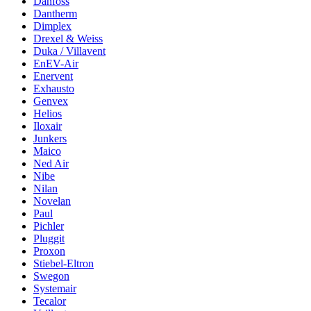
Danfoss
Dantherm
Dimplex
Drexel & Weiss
Duka / Villavent
EnEV-Air
Enervent
Exhausto
Genvex
Helios
Iloxair
Junkers
Maico
Ned Air
Nibe
Nilan
Novelan
Paul
Pichler
Pluggit
Proxon
Stiebel-Eltron
Swegon
Systemair
Tecalor