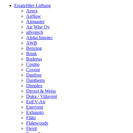
Ersatzfilter Lüftung
Aerex
Airflow
Airmaster
Air Wise Oy
allvotech
Alpha Innotec
AWB
Benzing
Brink
Buderus
Cosmo
Covent
Danfoss
Dantherm
Dimplex
Drexel & Weiss
Duka / Villavent
EnEV-Air
Enervent
Exhausto
Fläkt
Fläktwoods
Flexit