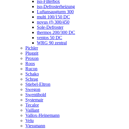
iso-Filterbox
iso-Defrosterheizung
Luftansaugturm 300
multi 100/150 DC
novus (f) 300/450
Sole-Defroster
thermos 200/300 DC
ventos 50 DC
WRG 90 zentral
Pichler
Pluggit
Proxon
Roos
Rucon
Schako
Schrag
Stiebel-Eltron
Swegon
Swentibold
Systemair
Tecalor
Vaillant
Vallox-Heinemann
Velu
Viessmann