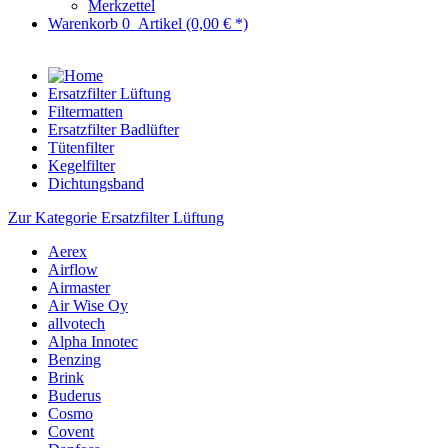
Merkzettel
Warenkorb
0
Artikel
(0,00 € *)
Ersatzfilter Lüftung
Filtermatten
Ersatzfilter Badlüfter
Tütenfilter
Kegelfilter
Dichtungsband
Zur Kategorie Ersatzfilter Lüftung
Aerex
Airflow
Airmaster
Air Wise Oy
allvotech
Alpha Innotec
Benzing
Brink
Buderus
Cosmo
Covent