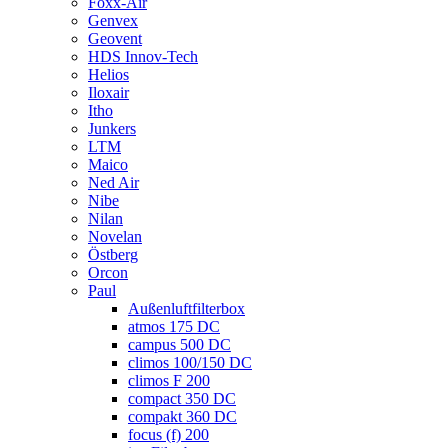
Foxx-Air
Genvex
Geovent
HDS Innov-Tech
Helios
Iloxair
Itho
Junkers
LTM
Maico
Ned Air
Nibe
Nilan
Novelan
Östberg
Orcon
Paul
Außenluftfilterbox
atmos 175 DC
campus 500 DC
climos 100/150 DC
climos F 200
compact 350 DC
compakt 360 DC
focus (f) 200