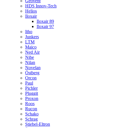
Geovent
HDS Innov-Tech
Helios
Iloxair
Iloxair 89
Iloxair 97
Itho
Junkers
LTM
Maico
Ned Air
Nibe
Nilan
Novelan
Östberg
Orcon
Paul
Pichler
Pluggit
Proxon
Roos
Rucon
Schako
Schrag
Stiebel-Eltron