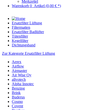
Merkzettel
Warenkorb
0
Artikel
(0,00 € *)
Ersatzfilter Lüftung
Filtermatten
Ersatzfilter Badlüfter
Tütenfilter
Kegelfilter
Dichtungsband
Zur Kategorie Ersatzfilter Lüftung
Aerex
Airflow
Airmaster
Air Wise Oy
allvotech
Alpha Innotec
Benzing
Brink
Buderus
Cosmo
Covent