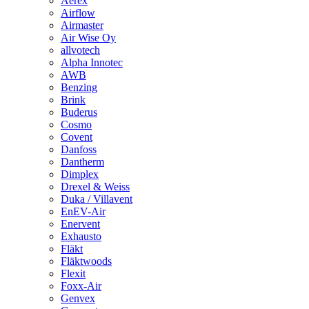
Aerex
Airflow
Airmaster
Air Wise Oy
allvotech
Alpha Innotec
AWB
Benzing
Brink
Buderus
Cosmo
Covent
Danfoss
Dantherm
Dimplex
Drexel & Weiss
Duka / Villavent
EnEV-Air
Enervent
Exhausto
Fläkt
Fläktwoods
Flexit
Foxx-Air
Genvex