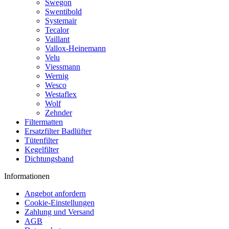
Swegon
Swentibold
Systemair
Tecalor
Vaillant
Vallox-Heinemann
Velu
Viessmann
Wernig
Wesco
Westaflex
Wolf
Zehnder
Filtermatten
Ersatzfilter Badlüfter
Tütenfilter
Kegelfilter
Dichtungsband
Informationen
Angebot anfordern
Cookie-Einstellungen
Zahlung und Versand
AGB