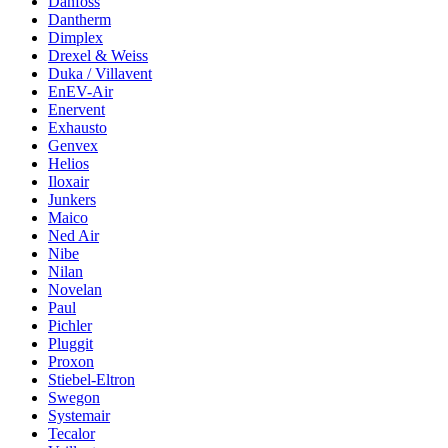
Danfoss
Dantherm
Dimplex
Drexel & Weiss
Duka / Villavent
EnEV-Air
Enervent
Exhausto
Genvex
Helios
Iloxair
Junkers
Maico
Ned Air
Nibe
Nilan
Novelan
Paul
Pichler
Pluggit
Proxon
Stiebel-Eltron
Swegon
Systemair
Tecalor