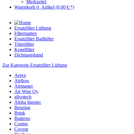
Merkzettel
Warenkorb
0
Artikel
(0,00 € *)
Ersatzfilter Lüftung
Filtermatten
Ersatzfilter Badlüfter
Tütenfilter
Kegelfilter
Dichtungsband
Zur Kategorie Ersatzfilter Lüftung
Aerex
Airflow
Airmaster
Air Wise Oy
allvotech
Alpha Innotec
Benzing
Brink
Buderus
Cosmo
Covent