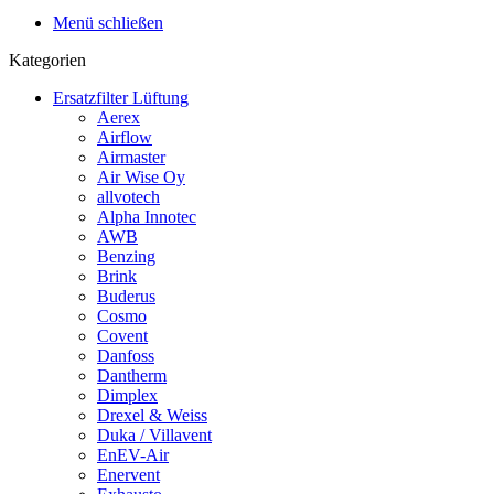
Menü schließen
Kategorien
Ersatzfilter Lüftung
Aerex
Airflow
Airmaster
Air Wise Oy
allvotech
Alpha Innotec
AWB
Benzing
Brink
Buderus
Cosmo
Covent
Danfoss
Dantherm
Dimplex
Drexel & Weiss
Duka / Villavent
EnEV-Air
Enervent