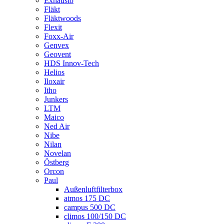
Exhausto
Fläkt
Fläktwoods
Flexit
Foxx-Air
Genvex
Geovent
HDS Innov-Tech
Helios
Iloxair
Itho
Junkers
LTM
Maico
Ned Air
Nibe
Nilan
Novelan
Östberg
Orcon
Paul
Außenluftfilterbox
atmos 175 DC
campus 500 DC
climos 100/150 DC