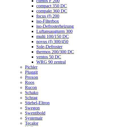
climos F 200
compact 350 DC
compakt 360 DC
focus (f) 200
iso-Filterbox
iso-Defrosterheizung
Luftansaugturm 300
multi 100/150 DC
novus (f) 300/450
Sole-Defroster
thermos 200/300 DC
ventos 50 DC
WRG 90 zentral
Pichler
Pluggit
Proxon
Roos
Rucon
Schako
Schrag
Stiebel-Eltron
Swegon
Swentibold
Systemair
Tecalor