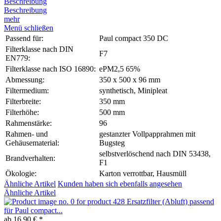
Beschreibung
Beschreibung
mehr
Menü schließen
Passend für:
Paul compact 350 DC
Filterklasse nach DIN
F7
EN779:
Filterklasse nach ISO 16890:
ePM2,5 65%
Abmessung:
350 x 500 x 96 mm
Filtermedium:
synthetisch, Minipleat
Filterbreite:
350 mm
Filterhöhe:
500 mm
Rahmenstärke:
96
Rahmen- und
gestanzter Vollpapprahmen mit
Gehäusematerial:
Bugsteg
selbstverlöschend nach DIN 53438,
Brandverhalten:
F1
Ökologie:
Karton verrottbar, Hausmüll
Ähnliche Artikel
Kunden haben sich ebenfalls angesehen
Ähnliche Artikel
Ersatzfilter (Abluft) passend
für Paul compact...
ab 16,90 € *