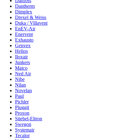
Danfoss
Dantherm
Dimplex
Drexel & Weiss
Duka / Villavent
EnEV-Air
Enervent
Exhausto
Genvex
Helios
Iloxair
Junkers
Maico
Ned Air
Nibe
Nilan
Novelan
Paul
Pichler
Pluggit
Proxon
Stiebel-Eltron
Swegon
Systemair
Tecalor