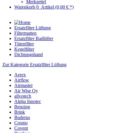
Merkzettel
Warenkorb
0
Artikel
(0,00 € *)
Ersatzfilter Lüftung
Filtermatten
Ersatzfilter Badlüfter
Tütenfilter
Kegelfilter
Dichtungsband
Zur Kategorie Ersatzfilter Lüftung
Aerex
Airflow
Airmaster
Air Wise Oy
allvotech
Alpha Innotec
Benzing
Brink
Buderus
Cosmo
Covent