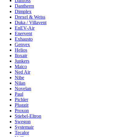
Danfoss
Dantherm
Dimplex
Drexel & Weiss
Duka / Villavent
EnEV-Air
Enervent
Exhausto
Genvex
Helios
Iloxair
Junkers
Maico
Ned Air
Nibe
Nilan
Novelan
Paul
Pichler
Pluggit
Proxon
Stiebel-Eltron
Swegon
Systemair
Tecalor