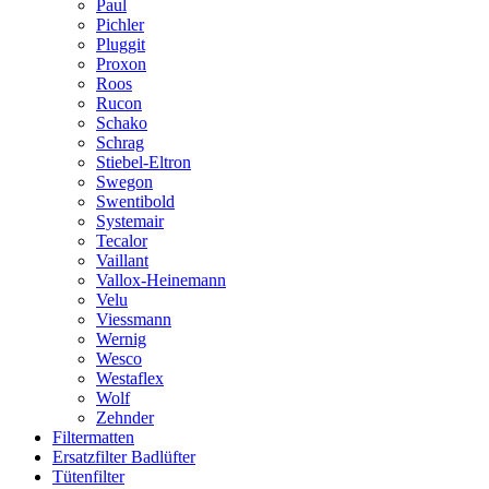
Paul
Pichler
Pluggit
Proxon
Roos
Rucon
Schako
Schrag
Stiebel-Eltron
Swegon
Swentibold
Systemair
Tecalor
Vaillant
Vallox-Heinemann
Velu
Viessmann
Wernig
Wesco
Westaflex
Wolf
Zehnder
Filtermatten
Ersatzfilter Badlüfter
Tütenfilter