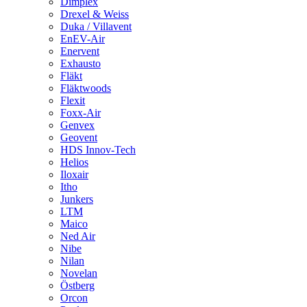
Dimplex
Drexel & Weiss
Duka / Villavent
EnEV-Air
Enervent
Exhausto
Fläkt
Fläktwoods
Flexit
Foxx-Air
Genvex
Geovent
HDS Innov-Tech
Helios
Iloxair
Itho
Junkers
LTM
Maico
Ned Air
Nibe
Nilan
Novelan
Östberg
Orcon