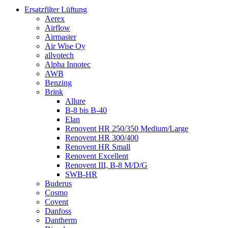
Ersatzfilter Lüftung
Aerex
Airflow
Airmaster
Air Wise Oy
allvotech
Alpha Innotec
AWB
Benzing
Brink
Allure
B-8 bis B-40
Elan
Renovent HR 250/350 Medium/Large
Renovent HR 300/400
Renovent HR Small
Renovent Excellent
Renovent III, B-8 M/D/G
SWB-HR
Buderus
Cosmo
Covent
Danfoss
Dantherm