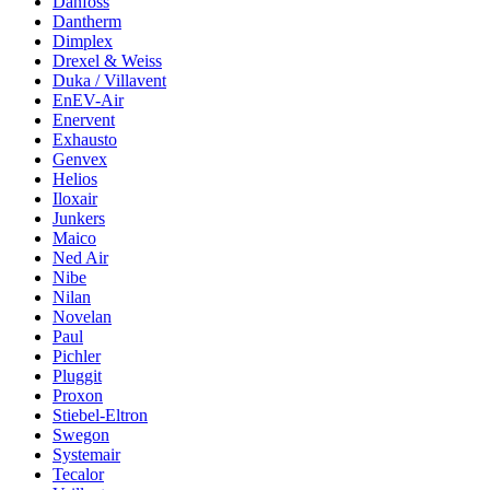
Danfoss
Dantherm
Dimplex
Drexel & Weiss
Duka / Villavent
EnEV-Air
Enervent
Exhausto
Genvex
Helios
Iloxair
Junkers
Maico
Ned Air
Nibe
Nilan
Novelan
Paul
Pichler
Pluggit
Proxon
Stiebel-Eltron
Swegon
Systemair
Tecalor