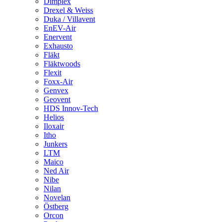
Dimplex
Drexel & Weiss
Duka / Villavent
EnEV-Air
Enervent
Exhausto
Fläkt
Fläktwoods
Flexit
Foxx-Air
Genvex
Geovent
HDS Innov-Tech
Helios
Iloxair
Itho
Junkers
LTM
Maico
Ned Air
Nibe
Nilan
Novelan
Östberg
Orcon