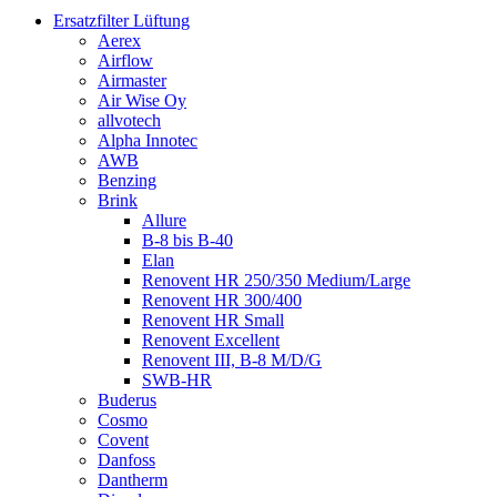
Ersatzfilter Lüftung
Aerex
Airflow
Airmaster
Air Wise Oy
allvotech
Alpha Innotec
AWB
Benzing
Brink
Allure
B-8 bis B-40
Elan
Renovent HR 250/350 Medium/Large
Renovent HR 300/400
Renovent HR Small
Renovent Excellent
Renovent III, B-8 M/D/G
SWB-HR
Buderus
Cosmo
Covent
Danfoss
Dantherm