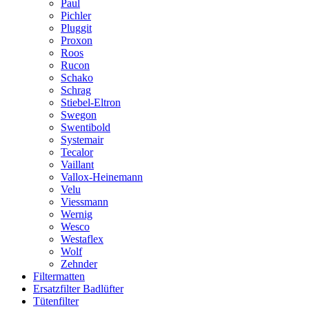
Paul
Pichler
Pluggit
Proxon
Roos
Rucon
Schako
Schrag
Stiebel-Eltron
Swegon
Swentibold
Systemair
Tecalor
Vaillant
Vallox-Heinemann
Velu
Viessmann
Wernig
Wesco
Westaflex
Wolf
Zehnder
Filtermatten
Ersatzfilter Badlüfter
Tütenfilter