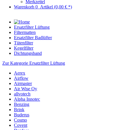
Merkzettel
Warenkorb
0
Artikel
(0,00 € *)
Ersatzfilter Lüftung
Filtermatten
Ersatzfilter Badlüfter
Tütenfilter
Kegelfilter
Dichtungsband
Zur Kategorie Ersatzfilter Lüftung
Aerex
Airflow
Airmaster
Air Wise Oy
allvotech
Alpha Innotec
Benzing
Brink
Buderus
Cosmo
Covent