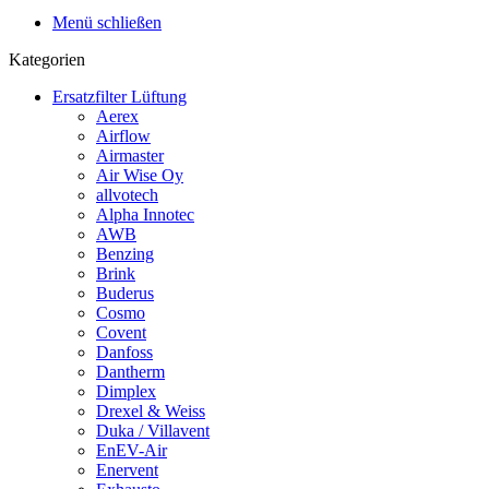
Menü schließen
Kategorien
Ersatzfilter Lüftung
Aerex
Airflow
Airmaster
Air Wise Oy
allvotech
Alpha Innotec
AWB
Benzing
Brink
Buderus
Cosmo
Covent
Danfoss
Dantherm
Dimplex
Drexel & Weiss
Duka / Villavent
EnEV-Air
Enervent