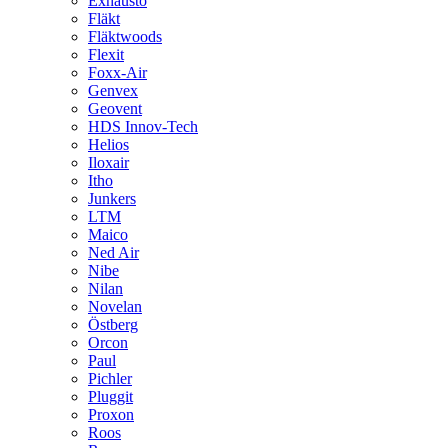
Exhausto
Fläkt
Fläktwoods
Flexit
Foxx-Air
Genvex
Geovent
HDS Innov-Tech
Helios
Iloxair
Itho
Junkers
LTM
Maico
Ned Air
Nibe
Nilan
Novelan
Östberg
Orcon
Paul
Pichler
Pluggit
Proxon
Roos