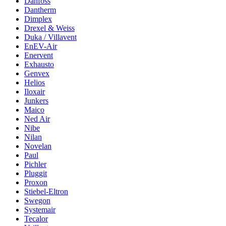
Danfoss
Dantherm
Dimplex
Drexel & Weiss
Duka / Villavent
EnEV-Air
Enervent
Exhausto
Genvex
Helios
Iloxair
Junkers
Maico
Ned Air
Nibe
Nilan
Novelan
Paul
Pichler
Pluggit
Proxon
Stiebel-Eltron
Swegon
Systemair
Tecalor