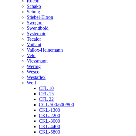
Rucon
Schako
Schrag
Stiebel-Eltron
Swegon
Swentibold
Systemair
Tecalor
Vaillant
Vallox-Heinemann
Velu
Viessmann
Wernig
Wesco
Westaflex
Wolf
CFL 10
CFL 15
CFL 22
CGL 500/600/800
CKL-1300
CKL-2200
CKL-3000
CKL-4400
CKL-5800