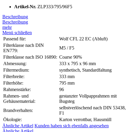
Artikel-Nr.
ZLP333/795/96F5
Beschreibung
Beschreibung
mehr
Menü schließen
Passend für:
Wolf CFL 22 EC (Abluft)
Filterklasse nach DIN
M5 / F5
EN779:
Filterklasse nach ISO 16890:
Coarse 90%
Abmessung:
333 x 795 x 96 mm
Filtermedium:
synthetisch, Standardfaltung
Filterbreite:
333 mm
Filterhöhe:
795 mm
Rahmenstärke:
96
Rahmen- und
gestanzter Vollpapprahmen mit
Gehäusematerial:
Bugsteg
selbstverlöschend nach DIN 53438,
Brandverhalten:
F1
Ökologie:
Karton verrottbar, Hausmüll
Ähnliche Artikel
Kunden haben sich ebenfalls angesehen
Ähnliche Artikel