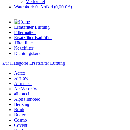
Merkzettel
Warenkorb
0
Artikel
(0,00 € *)
Ersatzfilter Lüftung
Filtermatten
Ersatzfilter Badlüfter
Tütenfilter
Kegelfilter
Dichtungsband
Zur Kategorie Ersatzfilter Lüftung
Aerex
Airflow
Airmaster
Air Wise Oy
allvotech
Alpha Innotec
Benzing
Brink
Buderus
Cosmo
Covent