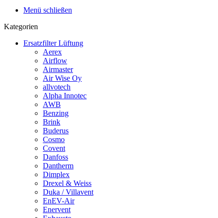
Menü schließen
Kategorien
Ersatzfilter Lüftung
Aerex
Airflow
Airmaster
Air Wise Oy
allvotech
Alpha Innotec
AWB
Benzing
Brink
Buderus
Cosmo
Covent
Danfoss
Dantherm
Dimplex
Drexel & Weiss
Duka / Villavent
EnEV-Air
Enervent