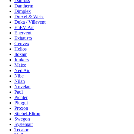
Danfoss
Dantherm
Dimplex
Drexel & Weiss
Duka / Villavent
EnEV-Air
Enervent
Exhausto
Genvex
Helios
Iloxair
Junkers
Maico
Ned Air
Nibe
Nilan
Novelan
Paul
Pichler
Pluggit
Proxon
Stiebel-Eltron
Swegon
Systemair
Tecalor