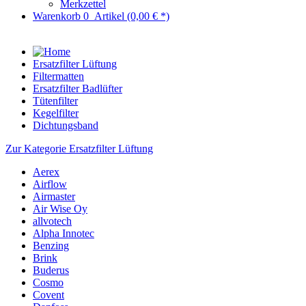
Merkzettel
Warenkorb
0
Artikel
(0,00 € *)
Ersatzfilter Lüftung
Filtermatten
Ersatzfilter Badlüfter
Tütenfilter
Kegelfilter
Dichtungsband
Zur Kategorie Ersatzfilter Lüftung
Aerex
Airflow
Airmaster
Air Wise Oy
allvotech
Alpha Innotec
Benzing
Brink
Buderus
Cosmo
Covent