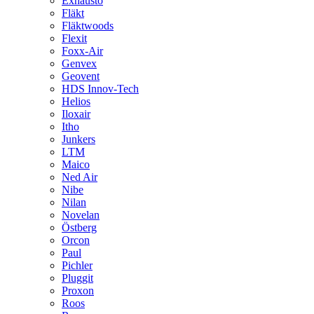
Exhausto
Fläkt
Fläktwoods
Flexit
Foxx-Air
Genvex
Geovent
HDS Innov-Tech
Helios
Iloxair
Itho
Junkers
LTM
Maico
Ned Air
Nibe
Nilan
Novelan
Östberg
Orcon
Paul
Pichler
Pluggit
Proxon
Roos