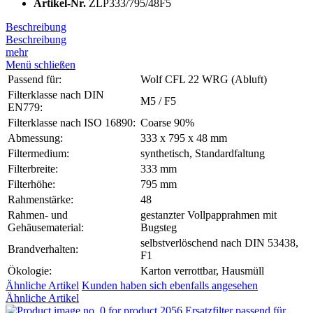
Artikel-Nr.
ZLP333/795/48F5
Beschreibung
Beschreibung
mehr
Menü schließen
Passend für:
Wolf CFL 22 WRG (Abluft)
Filterklasse nach DIN
M5 / F5
EN779:
Filterklasse nach ISO 16890:
Coarse 90%
Abmessung:
333 x 795 x 48 mm
Filtermedium:
synthetisch, Standardfaltung
Filterbreite:
333 mm
Filterhöhe:
795 mm
Rahmenstärke:
48
Rahmen- und
gestanzter Vollpapprahmen mit
Gehäusematerial:
Bugsteg
selbstverlöschend nach DIN 53438,
Brandverhalten:
F1
Ökologie:
Karton verrottbar, Hausmüll
Ähnliche Artikel
Kunden haben sich ebenfalls angesehen
Ähnliche Artikel
Ersatzfilter passend für