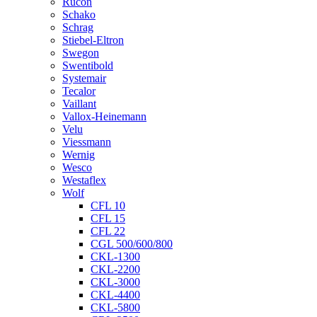
Rucon
Schako
Schrag
Stiebel-Eltron
Swegon
Swentibold
Systemair
Tecalor
Vaillant
Vallox-Heinemann
Velu
Viessmann
Wernig
Wesco
Westaflex
Wolf
CFL 10
CFL 15
CFL 22
CGL 500/600/800
CKL-1300
CKL-2200
CKL-3000
CKL-4400
CKL-5800