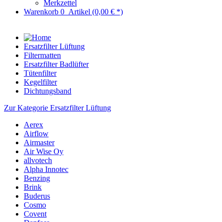
Merkzettel
Warenkorb
0
Artikel
(0,00 € *)
Ersatzfilter Lüftung
Filtermatten
Ersatzfilter Badlüfter
Tütenfilter
Kegelfilter
Dichtungsband
Zur Kategorie Ersatzfilter Lüftung
Aerex
Airflow
Airmaster
Air Wise Oy
allvotech
Alpha Innotec
Benzing
Brink
Buderus
Cosmo
Covent