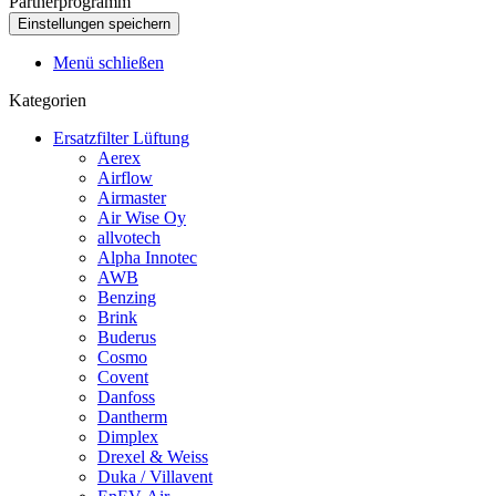
Partnerprogramm
Menü schließen
Kategorien
Ersatzfilter Lüftung
Aerex
Airflow
Airmaster
Air Wise Oy
allvotech
Alpha Innotec
AWB
Benzing
Brink
Buderus
Cosmo
Covent
Danfoss
Dantherm
Dimplex
Drexel & Weiss
Duka / Villavent