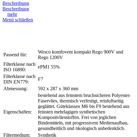
Beschreibung
Beschreibung
mehr
Menü schließen
Wesco komfovent kompakt Rego 900V und
Passend für:
Rego 1200V
Filterklasse nach
ePM1 55%
ISO 16890:
Filterklasse nach
F7
DIN EN779:
Abmessung:
592 x 287 x 360 mm
bestehend aus feinstem bruchsicheren Polyester-
Faservlies, thermisch verfestigt, reinluftseitig
geglättet. Güteklassen M6 bis F9 bestehend aus
Eigenschaften:
feinsten mehrlagigen synthetischen
Kompositvliesstoffen. Frei von jeglichen
Bindemitteln, mit progressivem Medienaufbau,
gesundheitlich und ökologisch unbedenklich.
Filtermedium:
Synthetik