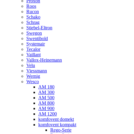
Proxon
Roos
Rucon
Schako
Schrag
Stiebel-Eltron
Swegon
Swentibold
Systemair
Tecalor
Vaillant
Vallox-Heinemann
Velu
Viessmann
Wernig
Wesco
AM 180
AM 300
AM 500
AM 800
AM 900
AM 1200
komfovent domekt
komfovent kompakt
Rego-Serie