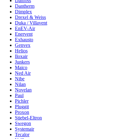
Danfoss
Dantherm
Dimplex
Drexel & Weiss
Duka / Villavent
EnEV-Air
Enervent
Exhausto
Genvex
Helios
Iloxair
Junkers
Maico
Ned Air
Nibe
Nilan
Novelan
Paul
Pichler
Pluggit
Proxon
Stiebel-Eltron
Swegon
Systemair
Tecalor