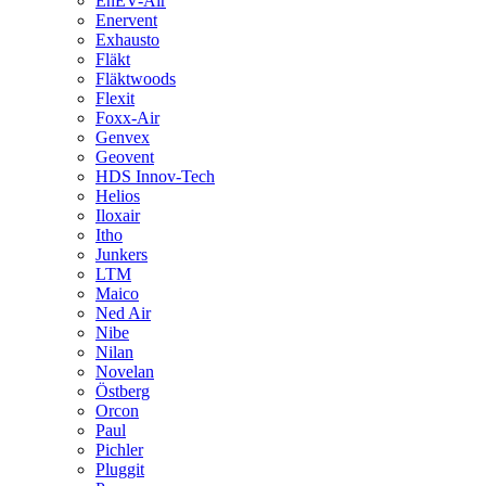
EnEV-Air
Enervent
Exhausto
Fläkt
Fläktwoods
Flexit
Foxx-Air
Genvex
Geovent
HDS Innov-Tech
Helios
Iloxair
Itho
Junkers
LTM
Maico
Ned Air
Nibe
Nilan
Novelan
Östberg
Orcon
Paul
Pichler
Pluggit