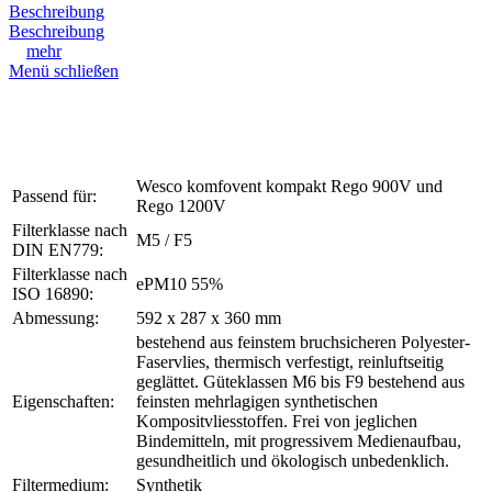
Beschreibung
Beschreibung
mehr
Menü schließen
Wesco komfovent kompakt Rego 900V und
Passend für:
Rego 1200V
Filterklasse nach
M5 / F5
DIN EN779:
Filterklasse nach
ePM10 55%
ISO 16890:
Abmessung:
592 x 287 x 360 mm
bestehend aus feinstem bruchsicheren Polyester-
Faservlies, thermisch verfestigt, reinluftseitig
geglättet. Güteklassen M6 bis F9 bestehend aus
Eigenschaften:
feinsten mehrlagigen synthetischen
Kompositvliesstoffen. Frei von jeglichen
Bindemitteln, mit progressivem Medienaufbau,
gesundheitlich und ökologisch unbedenklich.
Filtermedium:
Synthetik