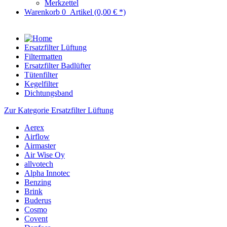
Merkzettel
Warenkorb
0
Artikel
(0,00 € *)
Ersatzfilter Lüftung
Filtermatten
Ersatzfilter Badlüfter
Tütenfilter
Kegelfilter
Dichtungsband
Zur Kategorie Ersatzfilter Lüftung
Aerex
Airflow
Airmaster
Air Wise Oy
allvotech
Alpha Innotec
Benzing
Brink
Buderus
Cosmo
Covent