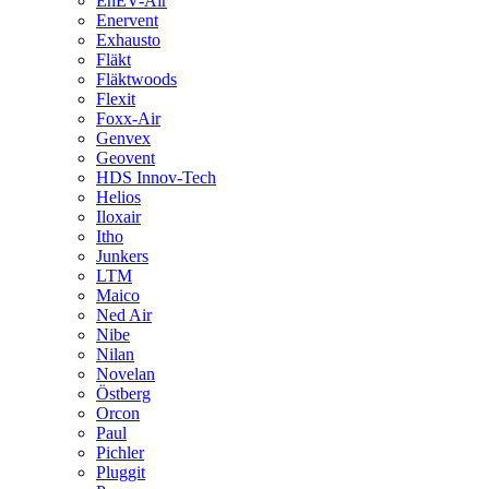
EnEV-Air
Enervent
Exhausto
Fläkt
Fläktwoods
Flexit
Foxx-Air
Genvex
Geovent
HDS Innov-Tech
Helios
Iloxair
Itho
Junkers
LTM
Maico
Ned Air
Nibe
Nilan
Novelan
Östberg
Orcon
Paul
Pichler
Pluggit