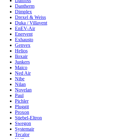
Danfoss
Dantherm
Dimplex
Drexel & Weiss
Duka / Villavent
EnEV-Air
Enervent
Exhausto
Genvex
Helios
Iloxair
Junkers
Maico
Ned Air
Nibe
Nilan
Novelan
Paul
Pichler
Pluggit
Proxon
Stiebel-Eltron
Swegon
Systemair
Tecalor