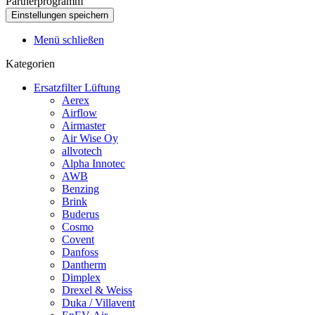
Partnerprogramm
Menü schließen
Kategorien
Ersatzfilter Lüftung
Aerex
Airflow
Airmaster
Air Wise Oy
allvotech
Alpha Innotec
AWB
Benzing
Brink
Buderus
Cosmo
Covent
Danfoss
Dantherm
Dimplex
Drexel & Weiss
Duka / Villavent