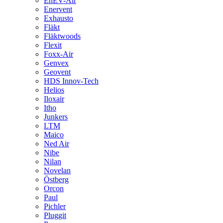
EnEV-Air
Enervent
Exhausto
Fläkt
Fläktwoods
Flexit
Foxx-Air
Genvex
Geovent
HDS Innov-Tech
Helios
Iloxair
Itho
Junkers
LTM
Maico
Ned Air
Nibe
Nilan
Novelan
Östberg
Orcon
Paul
Pichler
Pluggit