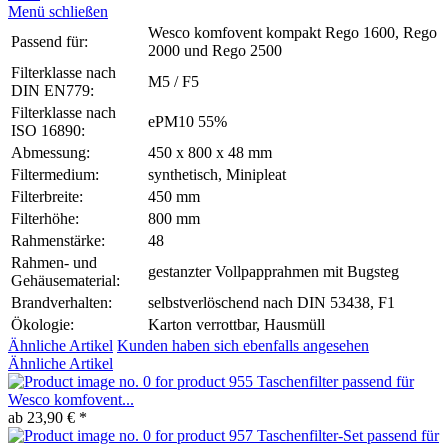
Menü schließen
Wesco komfovent kompakt Rego 1600, Rego
Passend für:
2000 und Rego 2500
Filterklasse nach
M5 / F5
DIN EN779:
Filterklasse nach
ePM10 55%
ISO 16890:
Abmessung:
450 x 800 x 48 mm
Filtermedium:
synthetisch, Minipleat
Filterbreite:
450 mm
Filterhöhe:
800 mm
Rahmenstärke:
48
Rahmen- und
gestanzter Vollpapprahmen mit Bugsteg
Gehäusematerial:
Brandverhalten:
selbstverlöschend nach DIN 53438, F1
Ökologie:
Karton verrottbar, Hausmüll
Ähnliche Artikel
Kunden haben sich ebenfalls angesehen
Ähnliche Artikel
Taschenfilter passend für
Wesco komfovent...
ab 23,90 € *
Taschenfilter-Set passend für