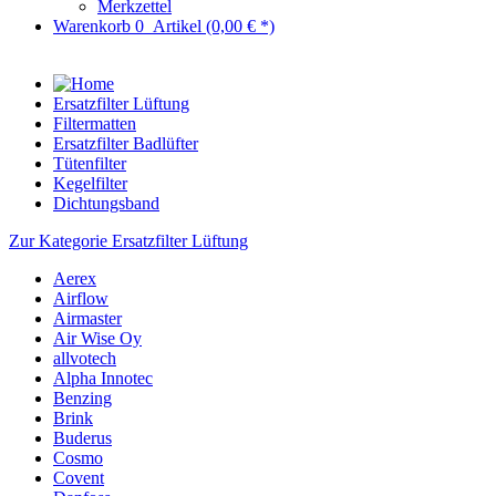
Merkzettel
Warenkorb
0
Artikel
(0,00 € *)
Ersatzfilter Lüftung
Filtermatten
Ersatzfilter Badlüfter
Tütenfilter
Kegelfilter
Dichtungsband
Zur Kategorie Ersatzfilter Lüftung
Aerex
Airflow
Airmaster
Air Wise Oy
allvotech
Alpha Innotec
Benzing
Brink
Buderus
Cosmo
Covent