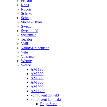
Proxon
Roos
Rucon
Schako
Schrag
Stiebel-Eltron
Swegon
Swentibold
Systemair
Tecalor
Vaillant
Vallox-Heinemann
Velu
Viessmann
Wernig
Wesco
AM 180
AM 300
AM 500
AM 800
AM 900
AM 1200
komfovent domekt
komfovent kompakt
Rego-Serie