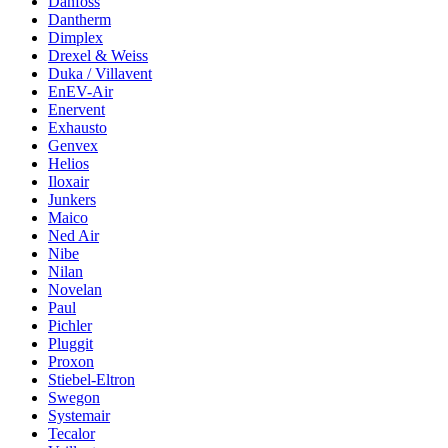
Danfoss
Dantherm
Dimplex
Drexel & Weiss
Duka / Villavent
EnEV-Air
Enervent
Exhausto
Genvex
Helios
Iloxair
Junkers
Maico
Ned Air
Nibe
Nilan
Novelan
Paul
Pichler
Pluggit
Proxon
Stiebel-Eltron
Swegon
Systemair
Tecalor