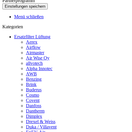
Partnerprogramm
Menü schließen
Kategorien
Ersatzfilter Lüftung
Aerex
Airflow
Airmaster
Air Wise Oy
allvotech
Alpha Innotec
AWB
Benzing
Brink
Buderus
Cosmo
Covent
Danfoss
Dantherm
Dimplex
Drexel & Weiss
Duka / Villavent