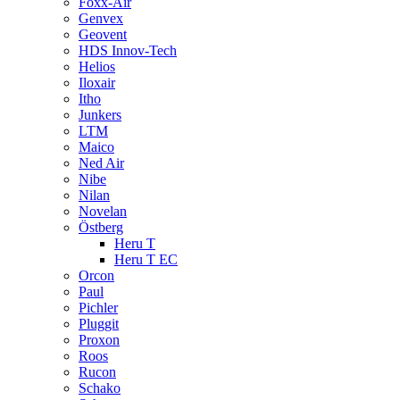
Foxx-Air
Genvex
Geovent
HDS Innov-Tech
Helios
Iloxair
Itho
Junkers
LTM
Maico
Ned Air
Nibe
Nilan
Novelan
Östberg
Heru T
Heru T EC
Orcon
Paul
Pichler
Pluggit
Proxon
Roos
Rucon
Schako