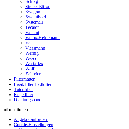
Schrag
Stiebel-Eltron
Swegon
Swentibold
Systemair
Tecalor
Vaillant
Vallox-Heinemann
Velu
Viessmann
Wernig
Wesco
Westaflex
Wolf
Zehnder
Filtermatten
Ersatzfilter Badlüfter
Tütenfilter
Kegelfilter
Dichtungsband
Informationen
Angebot anfordern
Cookie-Einstellungen