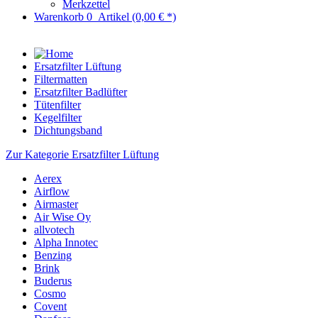
Merkzettel
Warenkorb
0
Artikel
(0,00 € *)
Ersatzfilter Lüftung
Filtermatten
Ersatzfilter Badlüfter
Tütenfilter
Kegelfilter
Dichtungsband
Zur Kategorie Ersatzfilter Lüftung
Aerex
Airflow
Airmaster
Air Wise Oy
allvotech
Alpha Innotec
Benzing
Brink
Buderus
Cosmo
Covent