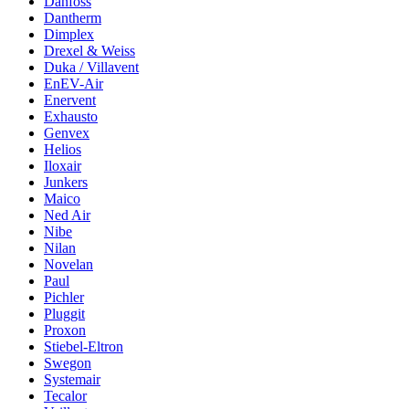
Danfoss
Dantherm
Dimplex
Drexel & Weiss
Duka / Villavent
EnEV-Air
Enervent
Exhausto
Genvex
Helios
Iloxair
Junkers
Maico
Ned Air
Nibe
Nilan
Novelan
Paul
Pichler
Pluggit
Proxon
Stiebel-Eltron
Swegon
Systemair
Tecalor