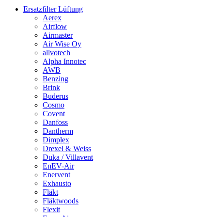
Ersatzfilter Lüftung
Aerex
Airflow
Airmaster
Air Wise Oy
allvotech
Alpha Innotec
AWB
Benzing
Brink
Buderus
Cosmo
Covent
Danfoss
Dantherm
Dimplex
Drexel & Weiss
Duka / Villavent
EnEV-Air
Enervent
Exhausto
Fläkt
Fläktwoods
Flexit