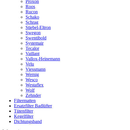
Proxon
Roos
Rucon
Schako
Schrag
Stiebel-Eltron
Swegon
Swentibold
Systemair
Tecalor
Vaillant
Vallox-Heinemann
Velu
Viessmann
Wernig
Wesco
Westaflex
Wolf
Zehnder
Filtermatten
Ersatzfilter Badlüfter
Tütenfilter
Kegelfilter
Dichtungsband