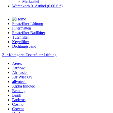
Merkzettel
Warenkorb
0
Artikel
(0,00 € *)
Ersatzfilter Lüftung
Filtermatten
Ersatzfilter Badlüfter
Tütenfilter
Kegelfilter
Dichtungsband
Zur Kategorie Ersatzfilter Lüftung
Aerex
Airflow
Airmaster
Air Wise Oy
allvotech
Alpha Innotec
Benzing
Brink
Buderus
Cosmo
Covent