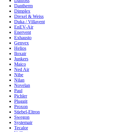
Danfoss
Dantherm
Dimplex
Drexel & Weiss
Duka / Villavent
EnEV-Air
Enervent
Exhausto
Genvex
Helios
Iloxair
Junkers
Maico
Ned Air
Nibe
Nilan
Novelan
Paul
Pichler
Pluggit
Proxon
Stiebel-Eltron
Swegon
Systemair
Tecalor