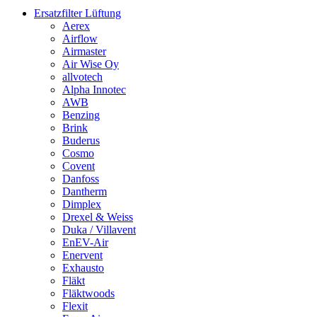
Ersatzfilter Lüftung
Aerex
Airflow
Airmaster
Air Wise Oy
allvotech
Alpha Innotec
AWB
Benzing
Brink
Buderus
Cosmo
Covent
Danfoss
Dantherm
Dimplex
Drexel & Weiss
Duka / Villavent
EnEV-Air
Enervent
Exhausto
Fläkt
Fläktwoods
Flexit