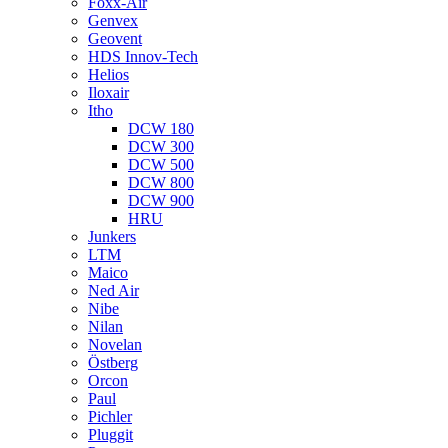
Foxx-Air
Genvex
Geovent
HDS Innov-Tech
Helios
Iloxair
Itho
DCW 180
DCW 300
DCW 500
DCW 800
DCW 900
HRU
Junkers
LTM
Maico
Ned Air
Nibe
Nilan
Novelan
Östberg
Orcon
Paul
Pichler
Pluggit