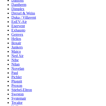
Danfoss
Dantherm
Dimplex
Drexel & Weiss
Duka / Villavent
EnEV-Air
Enervent
Exhausto
Genvex
Helios
Iloxair
Junkers
Maico
Ned Air
Nibe
Nilan
Novelan
Paul
Pichler
Pluggit
Proxon
Stiebel-Eltron
Swegon
Systemair
Tecalor