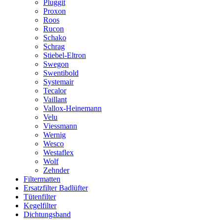
Pluggit
Proxon
Roos
Rucon
Schako
Schrag
Stiebel-Eltron
Swegon
Swentibold
Systemair
Tecalor
Vaillant
Vallox-Heinemann
Velu
Viessmann
Wernig
Wesco
Westaflex
Wolf
Zehnder
Filtermatten
Ersatzfilter Badlüfter
Tütenfilter
Kegelfilter
Dichtungsband