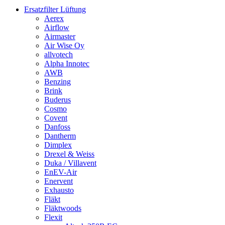
Ersatzfilter Lüftung
Aerex
Airflow
Airmaster
Air Wise Oy
allvotech
Alpha Innotec
AWB
Benzing
Brink
Buderus
Cosmo
Covent
Danfoss
Dantherm
Dimplex
Drexel & Weiss
Duka / Villavent
EnEV-Air
Enervent
Exhausto
Fläkt
Fläktwoods
Flexit