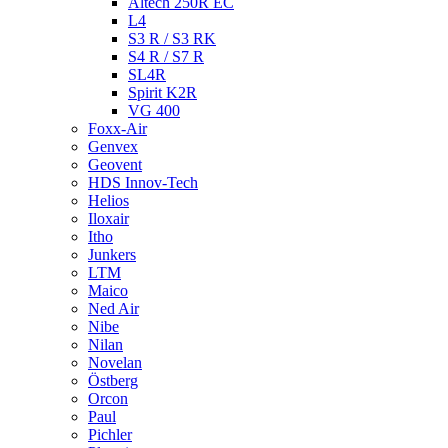
Altech 250R EC
L4
S3 R / S3 RK
S4 R / S7 R
SL4R
Spirit K2R
VG 400
Foxx-Air
Genvex
Geovent
HDS Innov-Tech
Helios
Iloxair
Itho
Junkers
LTM
Maico
Ned Air
Nibe
Nilan
Novelan
Östberg
Orcon
Paul
Pichler