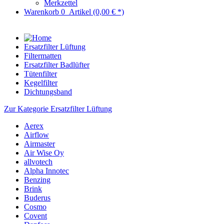
Merkzettel
Warenkorb
0
Artikel
(0,00 € *)
Ersatzfilter Lüftung
Filtermatten
Ersatzfilter Badlüfter
Tütenfilter
Kegelfilter
Dichtungsband
Zur Kategorie Ersatzfilter Lüftung
Aerex
Airflow
Airmaster
Air Wise Oy
allvotech
Alpha Innotec
Benzing
Brink
Buderus
Cosmo
Covent