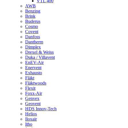
VTL 400
AWB
Benzing
Brink
Buderus
Cosmo
Covent
Danfoss
Dantherm
Dimplex
Drexel & Weiss
Duka / Villavent
EnEV-Air
Enervent
Exhausto
Fläkt
Fläktwoods
Flexit
Foxx-Air
Genvex
Geovent
HDS Innov-Tech
Helios
Iloxair
Itho