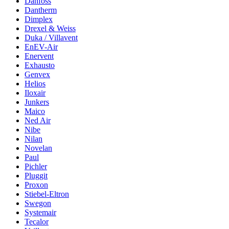
Danfoss
Dantherm
Dimplex
Drexel & Weiss
Duka / Villavent
EnEV-Air
Enervent
Exhausto
Genvex
Helios
Iloxair
Junkers
Maico
Ned Air
Nibe
Nilan
Novelan
Paul
Pichler
Pluggit
Proxon
Stiebel-Eltron
Swegon
Systemair
Tecalor