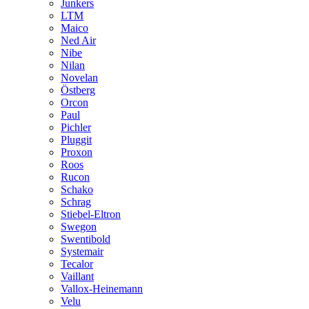
Junkers
LTM
Maico
Ned Air
Nibe
Nilan
Novelan
Östberg
Orcon
Paul
Pichler
Pluggit
Proxon
Roos
Rucon
Schako
Schrag
Stiebel-Eltron
Swegon
Swentibold
Systemair
Tecalor
Vaillant
Vallox-Heinemann
Velu