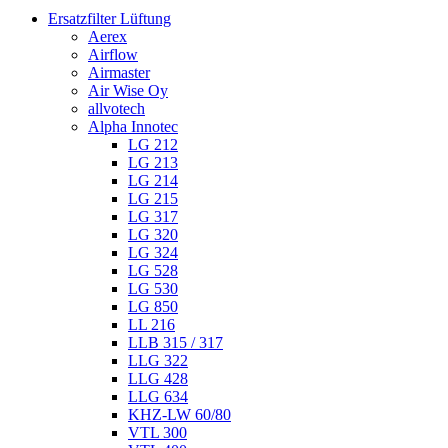
Ersatzfilter Lüftung
Aerex
Airflow
Airmaster
Air Wise Oy
allvotech
Alpha Innotec
LG 212
LG 213
LG 214
LG 215
LG 317
LG 320
LG 324
LG 528
LG 530
LG 850
LL 216
LLB 315 / 317
LLG 322
LLG 428
LLG 634
KHZ-LW 60/80
VTL 300