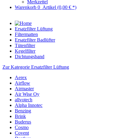
Merkzettel
Warenkorb
0
Artikel
(0,00 € *)
Ersatzfilter Lüftung
Filtermatten
Ersatzfilter Badlüfter
Tütenfilter
Kegelfilter
Dichtungsband
Zur Kategorie Ersatzfilter Lüftung
Aerex
Airflow
Airmaster
Air Wise Oy
allvotech
Alpha Innotec
Benzing
Brink
Buderus
Cosmo
Covent