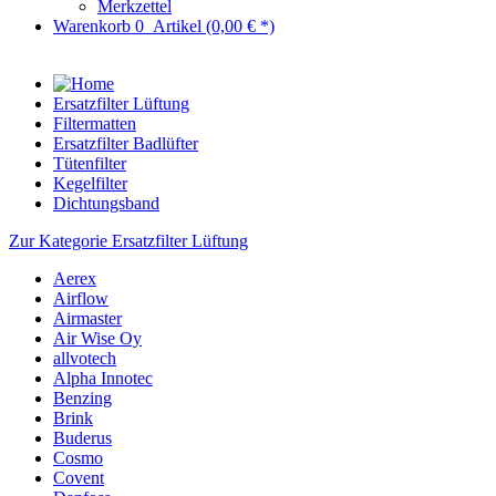
Merkzettel
Warenkorb
0
Artikel
(0,00 € *)
Ersatzfilter Lüftung
Filtermatten
Ersatzfilter Badlüfter
Tütenfilter
Kegelfilter
Dichtungsband
Zur Kategorie Ersatzfilter Lüftung
Aerex
Airflow
Airmaster
Air Wise Oy
allvotech
Alpha Innotec
Benzing
Brink
Buderus
Cosmo
Covent