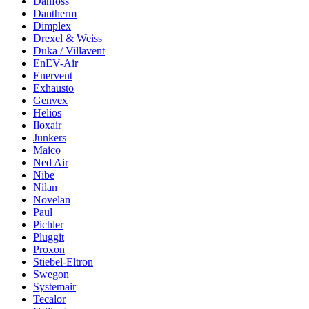
Danfoss
Dantherm
Dimplex
Drexel & Weiss
Duka / Villavent
EnEV-Air
Enervent
Exhausto
Genvex
Helios
Iloxair
Junkers
Maico
Ned Air
Nibe
Nilan
Novelan
Paul
Pichler
Pluggit
Proxon
Stiebel-Eltron
Swegon
Systemair
Tecalor