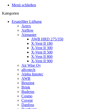
Menü schließen
Kategorien
Ersatzfilter Lüftung
Aerex
Airflow
Airmaster
AWB HRD 275/350
X-Vent II 180
X-Vent II 300
X-Vent II 500
X-Vent II 800
X-Vent II 900
Air Wise Oy
allvotech
Alpha Innotec
AWB
Benzing
Brink
Buderus
Cosmo
Covent
Danfoss