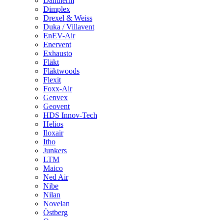
Dantherm
Dimplex
Drexel & Weiss
Duka / Villavent
EnEV-Air
Enervent
Exhausto
Fläkt
Fläktwoods
Flexit
Foxx-Air
Genvex
Geovent
HDS Innov-Tech
Helios
Iloxair
Itho
Junkers
LTM
Maico
Ned Air
Nibe
Nilan
Novelan
Östberg