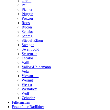
Orcon
Paul
Pichler
Pluggit
Proxon
Roos
Rucon
Schako
Schrag
Stiebel-Eltron
Swegon
Swentibold
Systemair
Tecalor
Vaillant
Vallox-Heinemann
Velu
Viessmann
Wernig
Wesco
Westaflex
Wolf
Zehnder
Filtermatten
Ersatzfilter Badlüfter