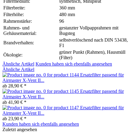
Filtermedium:
synthetisch, Minipleat
Filterbreite:
360 mm
Filterhöhe:
480 mm
Rahmenstärke:
96
Rahmen- und
gestanzter Vollpapprahmen mit
Gehäusematerial:
Bugsteg
selbstverlöschend nach DIN 53438,
Brandverhalten:
F1
grüner Punkt (Rahmen), Hausmüll
Ökologie:
(Filter)
Ähnliche Artikel
Kunden haben sich ebenfalls angesehen
Ähnliche Artikel
Ersatzfilter passend für
Airmaster X-Vent II...
ab 28,90 € *
Ersatzfilter passend für
Airmaster X-Vent II...
ab 41,90 € *
Ersatzfilter passend für
Airmaster X-Vent II...
ab 23,90 € *
Kunden haben sich ebenfalls angesehen
Zuletzt angesehen