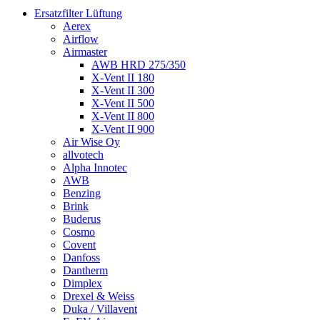
Ersatzfilter Lüftung
Aerex
Airflow
Airmaster
AWB HRD 275/350
X-Vent II 180
X-Vent II 300
X-Vent II 500
X-Vent II 800
X-Vent II 900
Air Wise Oy
allvotech
Alpha Innotec
AWB
Benzing
Brink
Buderus
Cosmo
Covent
Danfoss
Dantherm
Dimplex
Drexel & Weiss
Duka / Villavent