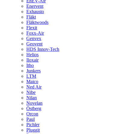
EnEV-Air
Enervent
Exhausto
Fläkt
Fläktwoods
Flexit
Foxx-Air
Genvex
Geovent
HDS Innov-Tech
Helios
Iloxair
Itho
Junkers
LTM
Maico
Ned Air
Nibe
Nilan
Novelan
Östberg
Orcon
Paul
Pichler
Pluggit