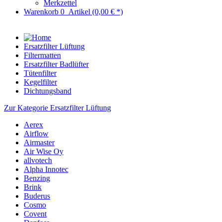
Merkzettel
Warenkorb
0
Artikel
(0,00 € *)
Ersatzfilter Lüftung
Filtermatten
Ersatzfilter Badlüfter
Tütenfilter
Kegelfilter
Dichtungsband
Zur Kategorie Ersatzfilter Lüftung
Aerex
Airflow
Airmaster
Air Wise Oy
allvotech
Alpha Innotec
Benzing
Brink
Buderus
Cosmo
Covent