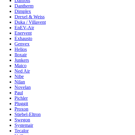
Danfoss
Dantherm
Dimplex
Drexel & Weiss
Duka / Villavent
EnEV-Air
Enervent
Exhausto
Genvex
Helios
Iloxair
Junkers
Maico
Ned Air
Nibe
Nilan
Novelan
Paul
Pichler
Pluggit
Proxon
Stiebel-Eltron
Swegon
Systemair
Tecalor