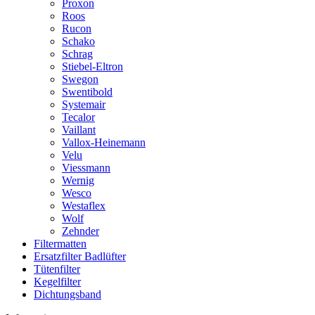
Proxon
Roos
Rucon
Schako
Schrag
Stiebel-Eltron
Swegon
Swentibold
Systemair
Tecalor
Vaillant
Vallox-Heinemann
Velu
Viessmann
Wernig
Wesco
Westaflex
Wolf
Zehnder
Filtermatten
Ersatzfilter Badlüfter
Tütenfilter
Kegelfilter
Dichtungsband