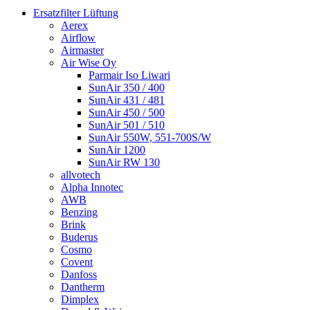
Ersatzfilter Lüftung
Aerex
Airflow
Airmaster
Air Wise Oy
Parmair Iso Liwari
SunAir 350 / 400
SunAir 431 / 481
SunAir 450 / 500
SunAir 501 / 510
SunAir 550W, 551-700S/W
SunAir 1200
SunAir RW 130
allvotech
Alpha Innotec
AWB
Benzing
Brink
Buderus
Cosmo
Covent
Danfoss
Dantherm
Dimplex