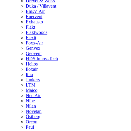
Drexel & Weiss
Duka / Villavent
EnEV-Air
Enervent
Exhausto
Fläkt
Fläktwoods
Flexit
Foxx-Air
Genvex
Geovent
HDS Innov-Tech
Helios
Iloxair
Itho
Junkers
LTM
Maico
Ned Air
Nibe
Nilan
Novelan
Östberg
Orcon
Paul