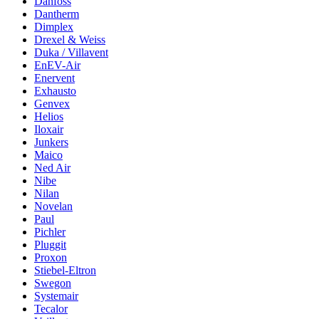
Danfoss
Dantherm
Dimplex
Drexel & Weiss
Duka / Villavent
EnEV-Air
Enervent
Exhausto
Genvex
Helios
Iloxair
Junkers
Maico
Ned Air
Nibe
Nilan
Novelan
Paul
Pichler
Pluggit
Proxon
Stiebel-Eltron
Swegon
Systemair
Tecalor