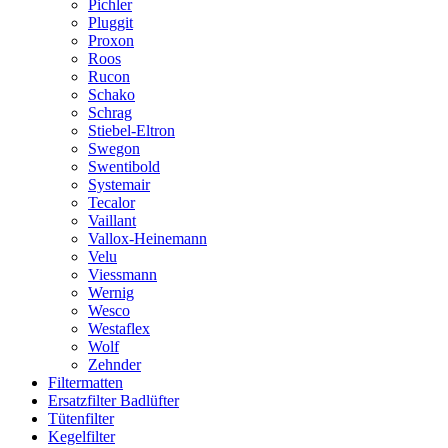
Pichler
Pluggit
Proxon
Roos
Rucon
Schako
Schrag
Stiebel-Eltron
Swegon
Swentibold
Systemair
Tecalor
Vaillant
Vallox-Heinemann
Velu
Viessmann
Wernig
Wesco
Westaflex
Wolf
Zehnder
Filtermatten
Ersatzfilter Badlüfter
Tütenfilter
Kegelfilter