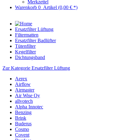
Merkzettel
Warenkorb
0
Artikel
(0,00 € *)
Ersatzfilter Lüftung
Filtermatten
Ersatzfilter Badlüfter
Tütenfilter
Kegelfilter
Dichtungsband
Zur Kategorie Ersatzfilter Lüftung
Aerex
Airflow
Airmaster
Air Wise Oy
allvotech
Alpha Innotec
Benzing
Brink
Buderus
Cosmo
Covent