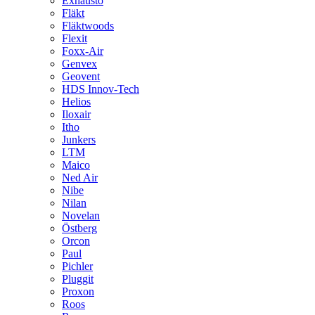
Exhausto
Fläkt
Fläktwoods
Flexit
Foxx-Air
Genvex
Geovent
HDS Innov-Tech
Helios
Iloxair
Itho
Junkers
LTM
Maico
Ned Air
Nibe
Nilan
Novelan
Östberg
Orcon
Paul
Pichler
Pluggit
Proxon
Roos