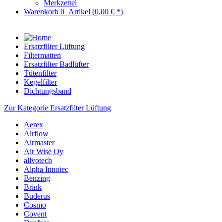
Merkzettel
Warenkorb
0
Artikel
(0,00 € *)
Ersatzfilter Lüftung
Filtermatten
Ersatzfilter Badlüfter
Tütenfilter
Kegelfilter
Dichtungsband
Zur Kategorie Ersatzfilter Lüftung
Aerex
Airflow
Airmaster
Air Wise Oy
allvotech
Alpha Innotec
Benzing
Brink
Buderus
Cosmo
Covent