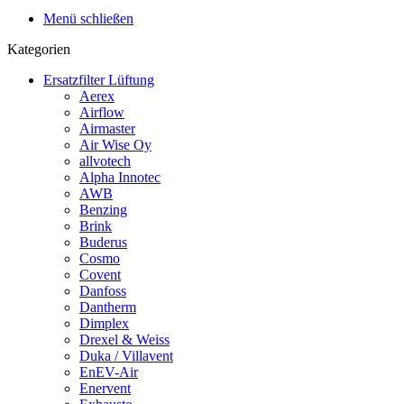
Menü schließen
Kategorien
Ersatzfilter Lüftung
Aerex
Airflow
Airmaster
Air Wise Oy
allvotech
Alpha Innotec
AWB
Benzing
Brink
Buderus
Cosmo
Covent
Danfoss
Dantherm
Dimplex
Drexel & Weiss
Duka / Villavent
EnEV-Air
Enervent