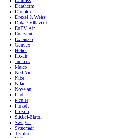
Danfoss
Dantherm
Dimplex
Drexel & Weiss
Duka / Villavent
EnEV-Air
Enervent
Exhausto
Genvex
Helios
Iloxair
Junkers
Maico
Ned Air
Nibe
Nilan
Novelan
Paul
Pichler
Pluggit
Proxon
Stiebel-Eltron
Swegon
Systemair
Tecalor