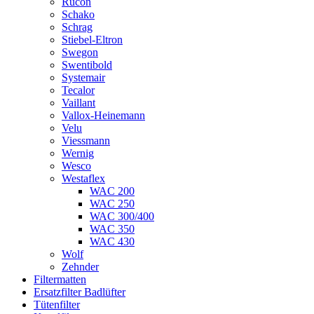
Rucon
Schako
Schrag
Stiebel-Eltron
Swegon
Swentibold
Systemair
Tecalor
Vaillant
Vallox-Heinemann
Velu
Viessmann
Wernig
Wesco
Westaflex
WAC 200
WAC 250
WAC 300/400
WAC 350
WAC 430
Wolf
Zehnder
Filtermatten
Ersatzfilter Badlüfter
Tütenfilter