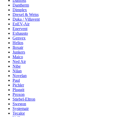
Danfoss
Dantherm
Dimplex
Drexel & Weiss
Duka / Villavent
EnEV-Air
Enervent
Exhausto
Genvex
Helios
Iloxair
Junkers
Maico
Ned Air
Nibe
Nilan
Novelan
Paul
Pichler
Pluggit
Proxon
Stiebel-Eltron
Swegon
Systemair
Tecalor