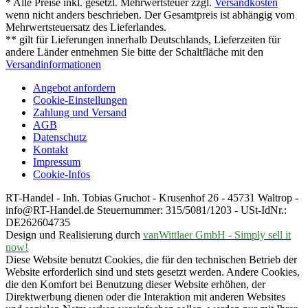
* Alle Preise inkl. gesetzl. Mehrwertsteuer zzgl.
Versandkosten
wenn nicht anders beschrieben. Der Gesamtpreis ist abhängig vom
Mehrwertsteuersatz des Lieferlandes.
** gilt für Lieferungen innerhalb Deutschlands, Lieferzeiten für
andere Länder entnehmen Sie bitte der Schaltfläche mit den
Versandinformationen
Angebot anfordern
Cookie-Einstellungen
Zahlung und Versand
AGB
Datenschutz
Kontakt
Impressum
Cookie-Infos
RT-Handel - Inh. Tobias Gruchot - Krusenhof 26 - 45731 Waltrop -
info@RT-Handel.de Steuernummer: 315/5081/1203 - USt-IdNr.:
DE262604735
Design und Realisierung durch
vanWittlaer GmbH - Simply sell it
now!
Diese Website benutzt Cookies, die für den technischen Betrieb der
Website erforderlich sind und stets gesetzt werden. Andere Cookies,
die den Komfort bei Benutzung dieser Website erhöhen, der
Direktwerbung dienen oder die Interaktion mit anderen Websites