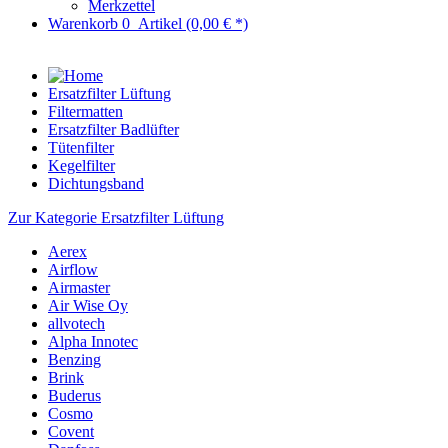
Merkzettel
Warenkorb
0
Artikel
(0,00 € *)
Ersatzfilter Lüftung
Filtermatten
Ersatzfilter Badlüfter
Tütenfilter
Kegelfilter
Dichtungsband
Zur Kategorie Ersatzfilter Lüftung
Aerex
Airflow
Airmaster
Air Wise Oy
allvotech
Alpha Innotec
Benzing
Brink
Buderus
Cosmo
Covent