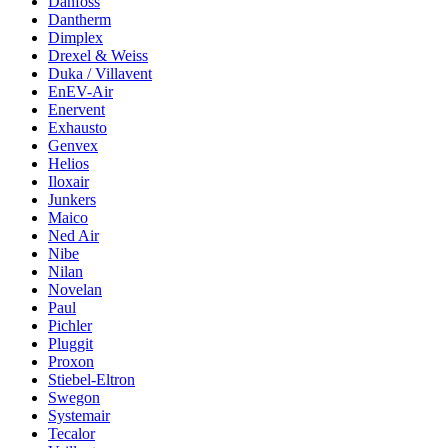
Danfoss
Dantherm
Dimplex
Drexel & Weiss
Duka / Villavent
EnEV-Air
Enervent
Exhausto
Genvex
Helios
Iloxair
Junkers
Maico
Ned Air
Nibe
Nilan
Novelan
Paul
Pichler
Pluggit
Proxon
Stiebel-Eltron
Swegon
Systemair
Tecalor