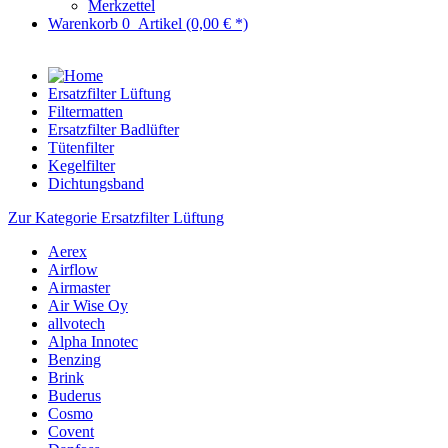
Merkzettel
Warenkorb
0
Artikel
(0,00 € *)
Ersatzfilter Lüftung
Filtermatten
Ersatzfilter Badlüfter
Tütenfilter
Kegelfilter
Dichtungsband
Zur Kategorie Ersatzfilter Lüftung
Aerex
Airflow
Airmaster
Air Wise Oy
allvotech
Alpha Innotec
Benzing
Brink
Buderus
Cosmo
Covent