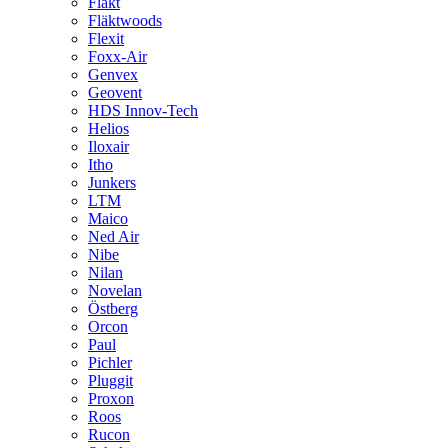
Fläkt
Fläktwoods
Flexit
Foxx-Air
Genvex
Geovent
HDS Innov-Tech
Helios
Iloxair
Itho
Junkers
LTM
Maico
Ned Air
Nibe
Nilan
Novelan
Östberg
Orcon
Paul
Pichler
Pluggit
Proxon
Roos
Rucon