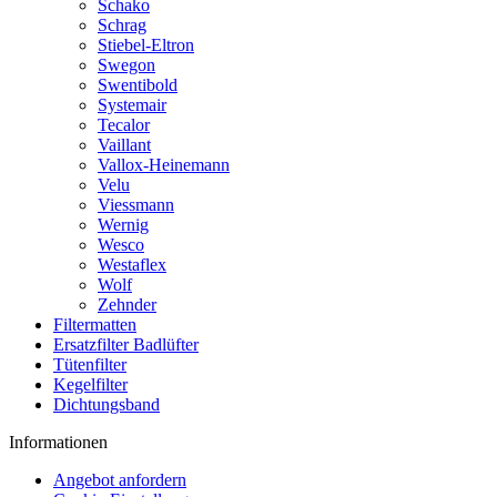
Schako
Schrag
Stiebel-Eltron
Swegon
Swentibold
Systemair
Tecalor
Vaillant
Vallox-Heinemann
Velu
Viessmann
Wernig
Wesco
Westaflex
Wolf
Zehnder
Filtermatten
Ersatzfilter Badlüfter
Tütenfilter
Kegelfilter
Dichtungsband
Informationen
Angebot anfordern