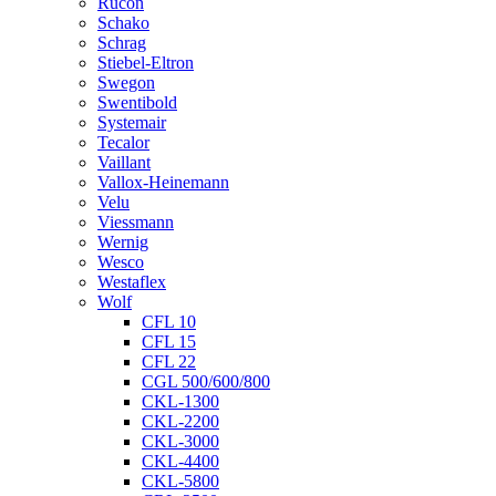
Rucon
Schako
Schrag
Stiebel-Eltron
Swegon
Swentibold
Systemair
Tecalor
Vaillant
Vallox-Heinemann
Velu
Viessmann
Wernig
Wesco
Westaflex
Wolf
CFL 10
CFL 15
CFL 22
CGL 500/600/800
CKL-1300
CKL-2200
CKL-3000
CKL-4400
CKL-5800