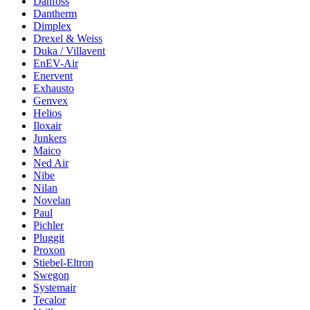
Danfoss
Dantherm
Dimplex
Drexel & Weiss
Duka / Villavent
EnEV-Air
Enervent
Exhausto
Genvex
Helios
Iloxair
Junkers
Maico
Ned Air
Nibe
Nilan
Novelan
Paul
Pichler
Pluggit
Proxon
Stiebel-Eltron
Swegon
Systemair
Tecalor