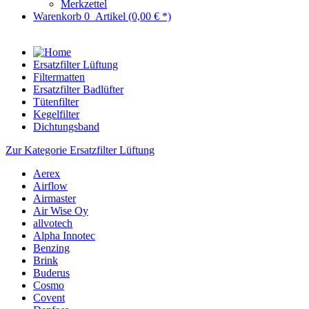
Merkzettel
Warenkorb
0
Artikel
(0,00 € *)
Ersatzfilter Lüftung
Filtermatten
Ersatzfilter Badlüfter
Tütenfilter
Kegelfilter
Dichtungsband
Zur Kategorie Ersatzfilter Lüftung
Aerex
Airflow
Airmaster
Air Wise Oy
allvotech
Alpha Innotec
Benzing
Brink
Buderus
Cosmo
Covent