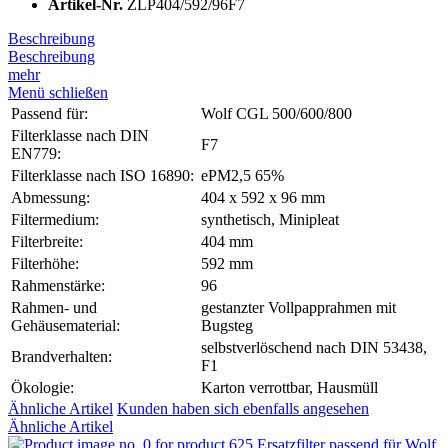
Artikel-Nr.
ZLP404/592/96F7
Beschreibung
Beschreibung
mehr
Menü schließen
Passend für:
Wolf CGL 500/600/800
Filterklasse nach DIN
F7
EN779:
Filterklasse nach ISO 16890:
ePM2,5 65%
Abmessung:
404 x 592 x 96 mm
Filtermedium:
synthetisch, Minipleat
Filterbreite:
404 mm
Filterhöhe:
592 mm
Rahmenstärke:
96
Rahmen- und
gestanzter Vollpapprahmen mit
Gehäusematerial:
Bugsteg
selbstverlöschend nach DIN 53438,
Brandverhalten:
F1
Ökologie:
Karton verrottbar, Hausmüll
Ähnliche Artikel
Kunden haben sich ebenfalls angesehen
Ähnliche Artikel
Ersatzfilter passend für Wolf