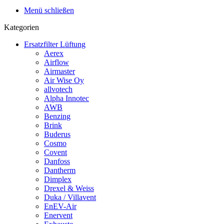
Menü schließen
Kategorien
Ersatzfilter Lüftung
Aerex
Airflow
Airmaster
Air Wise Oy
allvotech
Alpha Innotec
AWB
Benzing
Brink
Buderus
Cosmo
Covent
Danfoss
Dantherm
Dimplex
Drexel & Weiss
Duka / Villavent
EnEV-Air
Enervent