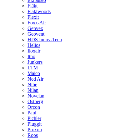
Exhausto
Fläkt
Fläktwoods
Flexit
Foxx-Air
Genvex
Geovent
HDS Innov-Tech
Helios
Iloxair
Itho
Junkers
LTM
Maico
Ned Air
Nibe
Nilan
Novelan
Östberg
Orcon
Paul
Pichler
Pluggit
Proxon
Roos