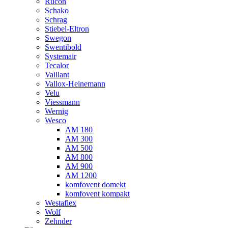
Rucon
Schako
Schrag
Stiebel-Eltron
Swegon
Swentibold
Systemair
Tecalor
Vaillant
Vallox-Heinemann
Velu
Viessmann
Wernig
Wesco
AM 180
AM 300
AM 500
AM 800
AM 900
AM 1200
komfovent domekt
komfovent kompakt
Westaflex
Wolf
Zehnder