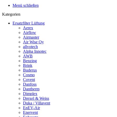
Menü schließen
Kategorien
Ersatzfilter Lüftung
Aerex
Airflow
Airmaster
Air Wise Oy
allvotech
Alpha Innotec
AWB
Benzing
Brink
Buderus
Cosmo
Covent
Danfoss
Dantherm
Dimplex
Drexel & Weiss
Duka / Villavent
EnEV-Air
Enervent