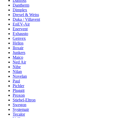
Danfoss
Dantherm
Dimplex
Drexel & Weiss
Duka / Villavent
EnEV-Air
Enervent
Exhausto
Genvex
Helios
Iloxair
Junkers
Maico
Ned Air
Nibe
Nilan
Novelan
Paul
Pichler
Pluggit
Proxon
Stiebel-Eltron
Swegon
Systemair
Tecalor