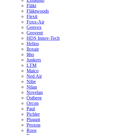
Exhausto
Fläkt
Fläktwoods
Flexit
Foxx-Air
Genvex
Geovent
HDS Innov-Tech
Helios
Iloxair
Itho
Junkers
LTM
Maico
Ned Air
Nibe
Nilan
Novelan
Östberg
Orcon
Paul
Pichler
Pluggit
Proxon
Roos