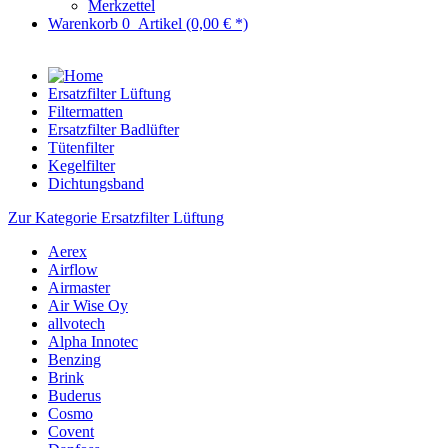
Merkzettel
Warenkorb
0
Artikel
(0,00 € *)
Ersatzfilter Lüftung
Filtermatten
Ersatzfilter Badlüfter
Tütenfilter
Kegelfilter
Dichtungsband
Zur Kategorie Ersatzfilter Lüftung
Aerex
Airflow
Airmaster
Air Wise Oy
allvotech
Alpha Innotec
Benzing
Brink
Buderus
Cosmo
Covent