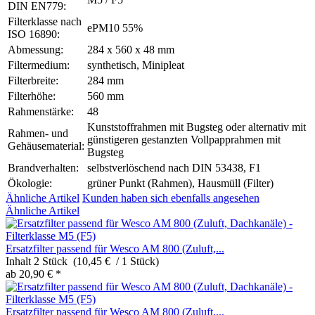
DIN EN779:
Filterklasse nach
ePM10 55%
ISO 16890:
Abmessung:
284 x 560 x 48 mm
Filtermedium:
synthetisch, Minipleat
Filterbreite:
284 mm
Filterhöhe:
560 mm
Rahmenstärke:
48
Kunststoffrahmen mit Bugsteg oder alternativ mit
Rahmen- und
günstigeren gestanzten Vollpapprahmen mit
Gehäusematerial:
Bugsteg
Brandverhalten:
selbstverlöschend nach DIN 53438, F1
Ökologie:
grüner Punkt (Rahmen), Hausmüll (Filter)
Ähnliche Artikel
Kunden haben sich ebenfalls angesehen
Ähnliche Artikel
Ersatzfilter passend für Wesco AM 800 (Zuluft,...
Inhalt
2 Stück (10,45 € / 1 Stück)
ab 20,90 € *
Ersatzfilter passend für Wesco AM 800 (Zuluft,...