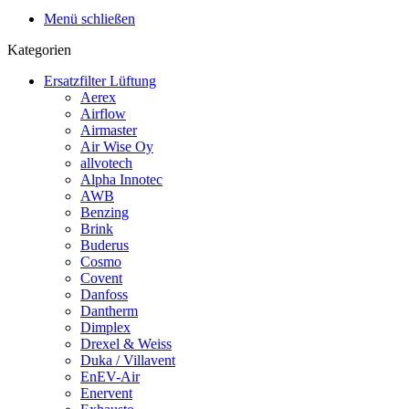
Menü schließen
Kategorien
Ersatzfilter Lüftung
Aerex
Airflow
Airmaster
Air Wise Oy
allvotech
Alpha Innotec
AWB
Benzing
Brink
Buderus
Cosmo
Covent
Danfoss
Dantherm
Dimplex
Drexel & Weiss
Duka / Villavent
EnEV-Air
Enervent