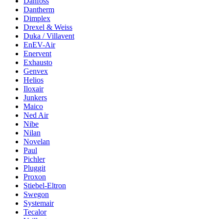
Danfoss
Dantherm
Dimplex
Drexel & Weiss
Duka / Villavent
EnEV-Air
Enervent
Exhausto
Genvex
Helios
Iloxair
Junkers
Maico
Ned Air
Nibe
Nilan
Novelan
Paul
Pichler
Pluggit
Proxon
Stiebel-Eltron
Swegon
Systemair
Tecalor