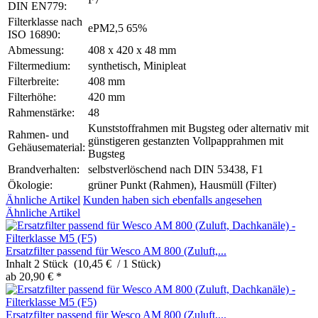
DIN EN779:
Filterklasse nach
ePM2,5 65%
ISO 16890:
Abmessung:
408 x 420 x 48 mm
Filtermedium:
synthetisch, Minipleat
Filterbreite:
408 mm
Filterhöhe:
420 mm
Rahmenstärke:
48
Kunststoffrahmen mit Bugsteg oder alternativ mit
Rahmen- und
günstigeren gestanzten Vollpapprahmen mit
Gehäusematerial:
Bugsteg
Brandverhalten:
selbstverlöschend nach DIN 53438, F1
Ökologie:
grüner Punkt (Rahmen), Hausmüll (Filter)
Ähnliche Artikel
Kunden haben sich ebenfalls angesehen
Ähnliche Artikel
Ersatzfilter passend für Wesco AM 800 (Zuluft,...
Inhalt
2 Stück (10,45 € / 1 Stück)
ab 20,90 € *
Ersatzfilter passend für Wesco AM 800 (Zuluft,...