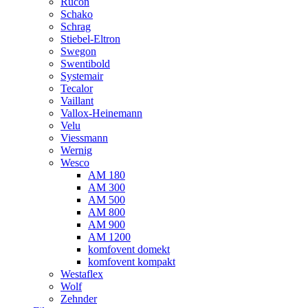
Rucon
Schako
Schrag
Stiebel-Eltron
Swegon
Swentibold
Systemair
Tecalor
Vaillant
Vallox-Heinemann
Velu
Viessmann
Wernig
Wesco
AM 180
AM 300
AM 500
AM 800
AM 900
AM 1200
komfovent domekt
komfovent kompakt
Westaflex
Wolf
Zehnder