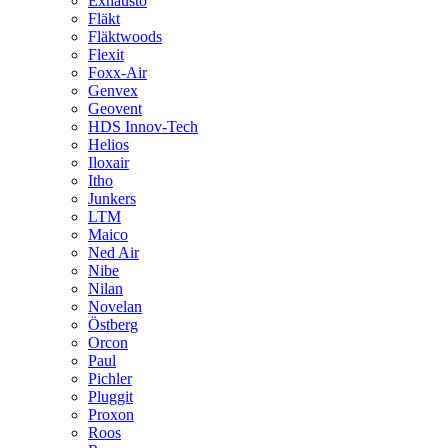
Exhausto
Fläkt
Fläktwoods
Flexit
Foxx-Air
Genvex
Geovent
HDS Innov-Tech
Helios
Iloxair
Itho
Junkers
LTM
Maico
Ned Air
Nibe
Nilan
Novelan
Östberg
Orcon
Paul
Pichler
Pluggit
Proxon
Roos