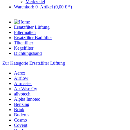
Merkzettel
Warenkorb
0
Artikel
(0,00 € *)
Ersatzfilter Lüftung
Filtermatten
Ersatzfilter Badlüfter
Tütenfilter
Kegelfilter
Dichtungsband
Zur Kategorie Ersatzfilter Lüftung
Aerex
Airflow
Airmaster
Air Wise Oy
allvotech
Alpha Innotec
Benzing
Brink
Buderus
Cosmo
Covent