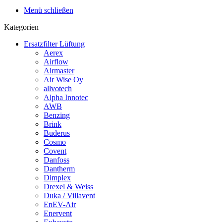
Menü schließen
Kategorien
Ersatzfilter Lüftung
Aerex
Airflow
Airmaster
Air Wise Oy
allvotech
Alpha Innotec
AWB
Benzing
Brink
Buderus
Cosmo
Covent
Danfoss
Dantherm
Dimplex
Drexel & Weiss
Duka / Villavent
EnEV-Air
Enervent