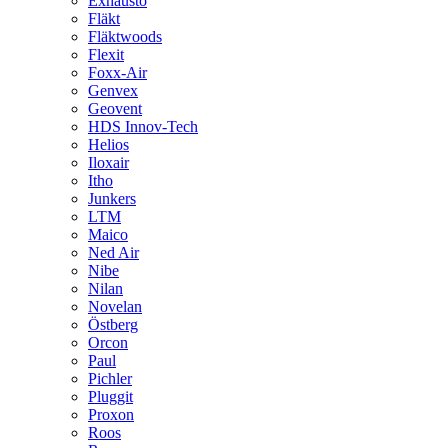
Exhausto
Fläkt
Fläktwoods
Flexit
Foxx-Air
Genvex
Geovent
HDS Innov-Tech
Helios
Iloxair
Itho
Junkers
LTM
Maico
Ned Air
Nibe
Nilan
Novelan
Östberg
Orcon
Paul
Pichler
Pluggit
Proxon
Roos