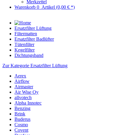
Merkzettel
Warenkorb
0
Artikel
(0,00 € *)
Ersatzfilter Lüftung
Filtermatten
Ersatzfilter Badlüfter
Tütenfilter
Kegelfilter
Dichtungsband
Zur Kategorie Ersatzfilter Lüftung
Aerex
Airflow
Airmaster
Air Wise Oy
allvotech
Alpha Innotec
Benzing
Brink
Buderus
Cosmo
Covent