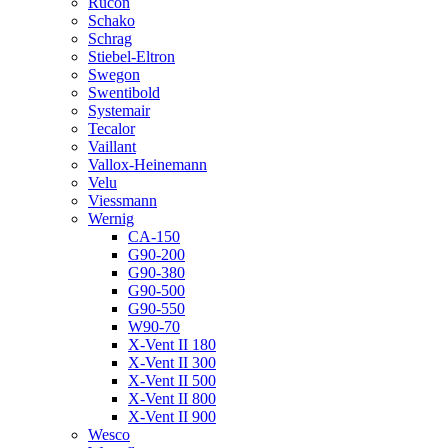
Rucon
Schako
Schrag
Stiebel-Eltron
Swegon
Swentibold
Systemair
Tecalor
Vaillant
Vallox-Heinemann
Velu
Viessmann
Wernig
CA-150
G90-200
G90-380
G90-500
G90-550
W90-70
X-Vent II 180
X-Vent II 300
X-Vent II 500
X-Vent II 800
X-Vent II 900
Wesco