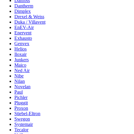
Danfoss
Dantherm
Dimplex
Drexel & Weiss
Duka / Villavent
EnEV-Air
Enervent
Exhausto
Genvex
Helios
Iloxair
Junkers
Maico
Ned Air
Nibe
Nilan
Novelan
Paul
Pichler
Pluggit
Proxon
Stiebel-Eltron
Swegon
Systemair
Tecalor