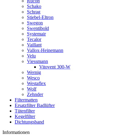
Rucon
Schako
Schrag
Stiebel-Eltron
Swegon
Swentibold
Systemair
Tecalor
Vaillant
Vallox-Heinemann
Velu
Viessmann
Vitovent 300-W
Wernig
Wesco
Westaflex
Wolf
Zehnder
Filtermatten
Ersatzfilter Badlüfter
Tütenfilter
Kegelfilter
Dichtungsband
Informationen