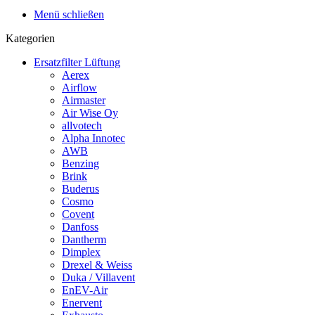
Menü schließen
Kategorien
Ersatzfilter Lüftung
Aerex
Airflow
Airmaster
Air Wise Oy
allvotech
Alpha Innotec
AWB
Benzing
Brink
Buderus
Cosmo
Covent
Danfoss
Dantherm
Dimplex
Drexel & Weiss
Duka / Villavent
EnEV-Air
Enervent