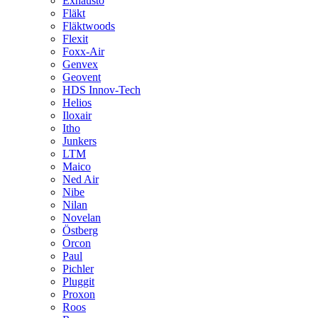
Exhausto
Fläkt
Fläktwoods
Flexit
Foxx-Air
Genvex
Geovent
HDS Innov-Tech
Helios
Iloxair
Itho
Junkers
LTM
Maico
Ned Air
Nibe
Nilan
Novelan
Östberg
Orcon
Paul
Pichler
Pluggit
Proxon
Roos