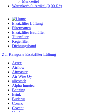
Merkzettel
Warenkorb
0
Artikel
(0,00 € *)
Ersatzfilter Lüftung
Filtermatten
Ersatzfilter Badlüfter
Tütenfilter
Kegelfilter
Dichtungsband
Zur Kategorie Ersatzfilter Lüftung
Aerex
Airflow
Airmaster
Air Wise Oy
allvotech
Alpha Innotec
Benzing
Brink
Buderus
Cosmo
Covent