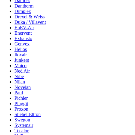
Danfoss
Dantherm
Dimplex
Drexel & Weiss
Duka / Villavent
EnEV-Air
Enervent
Exhausto
Genvex
Helios
Iloxair
Junkers
Maico
Ned Air
Nibe
Nilan
Novelan
Paul
Pichler
Pluggit
Proxon
Stiebel-Eltron
Swegon
Systemair
Tecalor