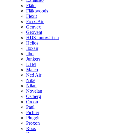
Exhausto
Fläkt
Fläktwoods
Flexit
Foxx-Air
Genvex
Geovent
HDS Innov-Tech
Helios
Iloxair
Itho
Junkers
LTM
Maico
Ned Air
Nibe
Nilan
Novelan
Östberg
Orcon
Paul
Pichler
Pluggit
Proxon
Roos