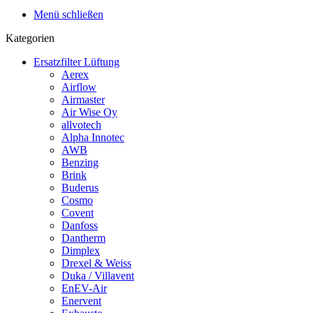
Menü schließen
Kategorien
Ersatzfilter Lüftung
Aerex
Airflow
Airmaster
Air Wise Oy
allvotech
Alpha Innotec
AWB
Benzing
Brink
Buderus
Cosmo
Covent
Danfoss
Dantherm
Dimplex
Drexel & Weiss
Duka / Villavent
EnEV-Air
Enervent