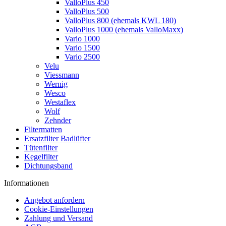
ValloPlus 450
ValloPlus 500
ValloPlus 800 (ehemals KWL 180)
ValloPlus 1000 (ehemals ValloMaxx)
Vario 1000
Vario 1500
Vario 2500
Velu
Viessmann
Wernig
Wesco
Westaflex
Wolf
Zehnder
Filtermatten
Ersatzfilter Badlüfter
Tütenfilter
Kegelfilter
Dichtungsband
Informationen
Angebot anfordern
Cookie-Einstellungen
Zahlung und Versand