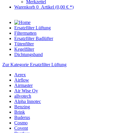
Merkzettel
Warenkorb
0
Artikel
(0,00 € *)
Ersatzfilter Lüftung
Filtermatten
Ersatzfilter Badlüfter
Tütenfilter
Kegelfilter
Dichtungsband
Zur Kategorie Ersatzfilter Lüftung
Aerex
Airflow
Airmaster
Air Wise Oy
allvotech
Alpha Innotec
Benzing
Brink
Buderus
Cosmo
Covent