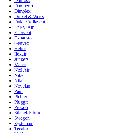
Danfoss
Dantherm
Dimplex
Drexel & Weiss
Duka / Villavent
EnEV-Air
Enervent
Exhausto
Genvex
Helios
Iloxair
Junkers
Maico
Ned Air
Nibe
Nilan
Novelan
Paul
Pichler
Pluggit
Proxon
Stiebel-Eltron
Swegon
Systemair
Tecalor