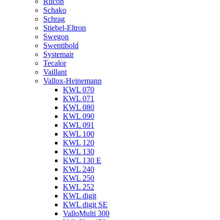
Rucon
Schako
Schrag
Stiebel-Eltron
Swegon
Swentibold
Systemair
Tecalor
Vaillant
Vallox-Heinemann
KWL 070
KWL 071
KWL 080
KWL 090
KWL 091
KWL 100
KWL 120
KWL 130
KWL 130 E
KWL 240
KWL 250
KWL 252
KWL digit
KWL digit SE
ValloMulti 300