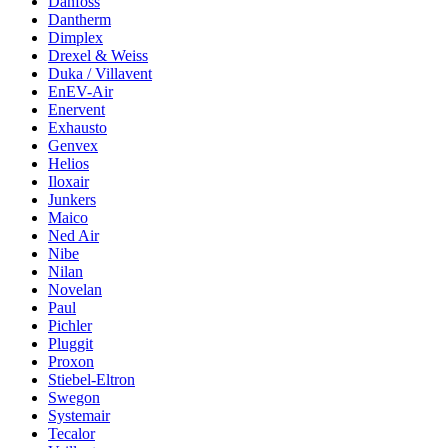
Danfoss
Dantherm
Dimplex
Drexel & Weiss
Duka / Villavent
EnEV-Air
Enervent
Exhausto
Genvex
Helios
Iloxair
Junkers
Maico
Ned Air
Nibe
Nilan
Novelan
Paul
Pichler
Pluggit
Proxon
Stiebel-Eltron
Swegon
Systemair
Tecalor