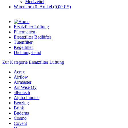
Merkzettel
Warenkorb
0
Artikel
(0,00 € *)
Ersatzfilter Lüftung
Filtermatten
Ersatzfilter Badlüfter
Tütenfilter
Kegelfilter
Dichtungsband
Zur Kategorie Ersatzfilter Lüftung
Aerex
Airflow
Airmaster
Air Wise Oy
allvotech
Alpha Innotec
Benzing
Brink
Buderus
Cosmo
Covent