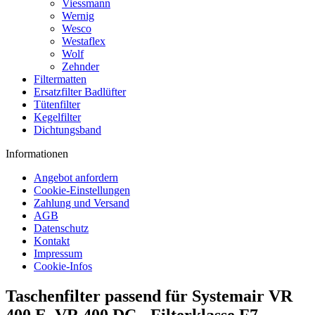
Viessmann
Wernig
Wesco
Westaflex
Wolf
Zehnder
Filtermatten
Ersatzfilter Badlüfter
Tütenfilter
Kegelfilter
Dichtungsband
Informationen
Angebot anfordern
Cookie-Einstellungen
Zahlung und Versand
AGB
Datenschutz
Kontakt
Impressum
Cookie-Infos
Taschenfilter passend für Systemair VR
400 E, VR 400 DC - Filterklasse F7