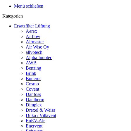
Menü schließen
Kategorien
Ersatzfilter Lüftung
Aerex
Airflow
Airmaster
Air Wise Oy
allvotech
Alpha Innotec
AWB
Benzing
Brink
Buderus
Cosmo
Covent
Danfoss
Dantherm
Dimplex
Drexel & Weiss
Duka / Villavent
EnEV-Air
Enervent