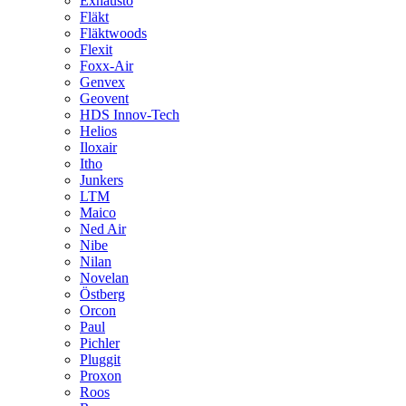
Exhausto
Fläkt
Fläktwoods
Flexit
Foxx-Air
Genvex
Geovent
HDS Innov-Tech
Helios
Iloxair
Itho
Junkers
LTM
Maico
Ned Air
Nibe
Nilan
Novelan
Östberg
Orcon
Paul
Pichler
Pluggit
Proxon
Roos