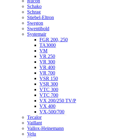
Rucon
Schako
Schrag
Stiebel-Eltron
Swegon
Swentibold
Systemair
FGR 200, 250
TA3000
VM
VR 250
VR 300
VR 400
VR 700
VSR 150
VSR 300
VTC 300
VTC 700
VX 200/250 TV/P
VX 400
VX-500/700
Tecalor
Vaillant
Vallox-Heinemann
Velu