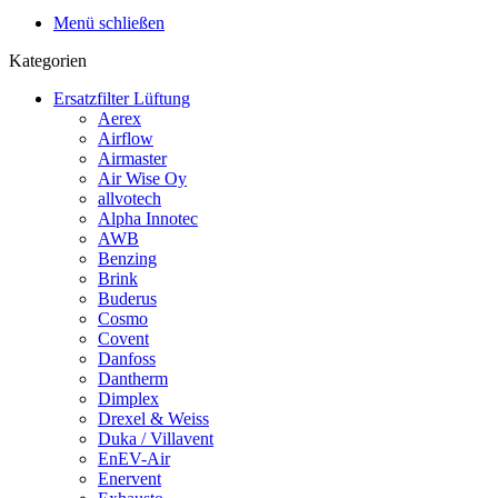
Menü schließen
Kategorien
Ersatzfilter Lüftung
Aerex
Airflow
Airmaster
Air Wise Oy
allvotech
Alpha Innotec
AWB
Benzing
Brink
Buderus
Cosmo
Covent
Danfoss
Dantherm
Dimplex
Drexel & Weiss
Duka / Villavent
EnEV-Air
Enervent