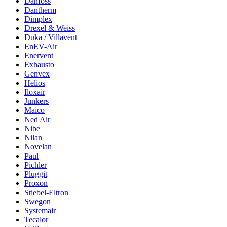
Danfoss
Dantherm
Dimplex
Drexel & Weiss
Duka / Villavent
EnEV-Air
Enervent
Exhausto
Genvex
Helios
Iloxair
Junkers
Maico
Ned Air
Nibe
Nilan
Novelan
Paul
Pichler
Pluggit
Proxon
Stiebel-Eltron
Swegon
Systemair
Tecalor