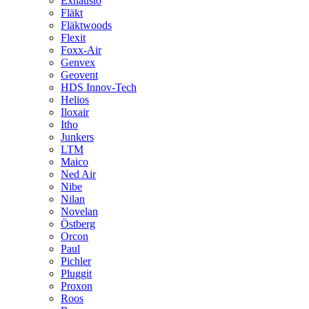
Exhausto
Fläkt
Fläktwoods
Flexit
Foxx-Air
Genvex
Geovent
HDS Innov-Tech
Helios
Iloxair
Itho
Junkers
LTM
Maico
Ned Air
Nibe
Nilan
Novelan
Östberg
Orcon
Paul
Pichler
Pluggit
Proxon
Roos