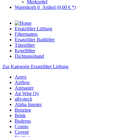
Merkzettel
Warenkorb
0
Artikel
(0,00 € *)
Ersatzfilter Lüftung
Filtermatten
Ersatzfilter Badlüfter
Tütenfilter
Kegelfilter
Dichtungsband
Zur Kategorie Ersatzfilter Lüftung
Aerex
Airflow
Airmaster
Air Wise Oy
allvotech
Alpha Innotec
Benzing
Brink
Buderus
Cosmo
Covent