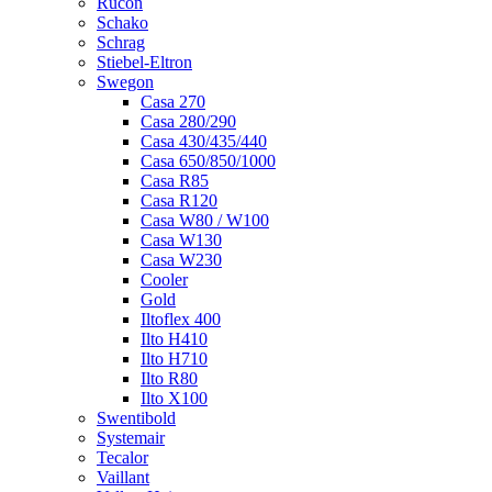
Rucon
Schako
Schrag
Stiebel-Eltron
Swegon
Casa 270
Casa 280/290
Casa 430/435/440
Casa 650/850/1000
Casa R85
Casa R120
Casa W80 / W100
Casa W130
Casa W230
Cooler
Gold
Iltoflex 400
Ilto H410
Ilto H710
Ilto R80
Ilto X100
Swentibold
Systemair
Tecalor
Vaillant