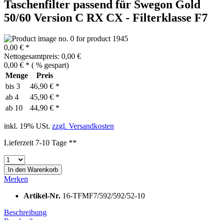
Taschenfilter passend für Swegon Gold
50/60 Version C RX CX - Filterklasse F7
0,00 € *
Nettogesamtpreis: 0,00 €
0,00 € *
(
% gespart)
Menge
Preis
bis
3
46,90 € *
ab
4
45,90 € *
ab
10
44,90 € *
inkl. 19% USt.
zzgl. Versandkosten
Lieferzeit 7-10 Tage **
In den
Warenkorb
Merken
Artikel-Nr.
16-TFMF7/592/592/52-10
Beschreibung