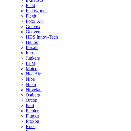
Exhausto
Fläkt
Fläktwoods
Flexit
Foxx-Air
Genvex
Geovent
HDS Innov-Tech
Helios
Iloxair
Itho
Junkers
LTM
Maico
Ned Air
Nibe
Nilan
Novelan
Östberg
Orcon
Paul
Pichler
Pluggit
Proxon
Roos