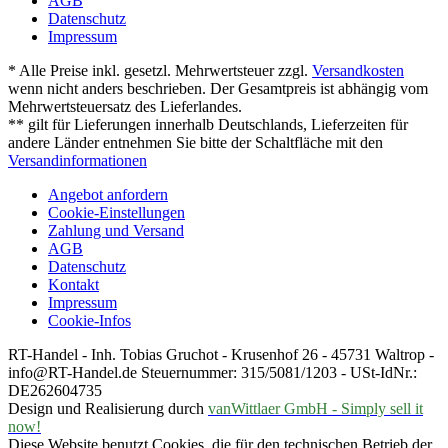
AGB
Datenschutz
Impressum
* Alle Preise inkl. gesetzl. Mehrwertsteuer zzgl.
Versandkosten
wenn nicht anders beschrieben. Der Gesamtpreis ist abhängig vom
Mehrwertsteuersatz des Lieferlandes.
** gilt für Lieferungen innerhalb Deutschlands, Lieferzeiten für
andere Länder entnehmen Sie bitte der Schaltfläche mit den
Versandinformationen
Angebot anfordern
Cookie-Einstellungen
Zahlung und Versand
AGB
Datenschutz
Kontakt
Impressum
Cookie-Infos
RT-Handel - Inh. Tobias Gruchot - Krusenhof 26 - 45731 Waltrop -
info@RT-Handel.de Steuernummer: 315/5081/1203 - USt-IdNr.:
DE262604735
Design und Realisierung durch
vanWittlaer GmbH - Simply sell it
now!
Diese Website benutzt Cookies, die für den technischen Betrieb der