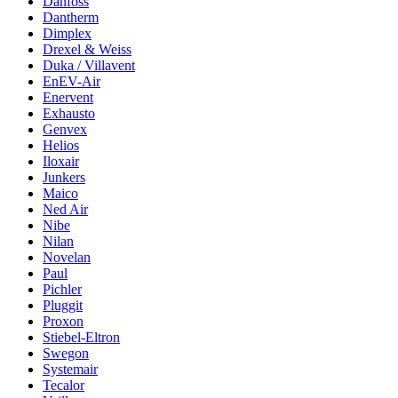
Danfoss
Dantherm
Dimplex
Drexel & Weiss
Duka / Villavent
EnEV-Air
Enervent
Exhausto
Genvex
Helios
Iloxair
Junkers
Maico
Ned Air
Nibe
Nilan
Novelan
Paul
Pichler
Pluggit
Proxon
Stiebel-Eltron
Swegon
Systemair
Tecalor