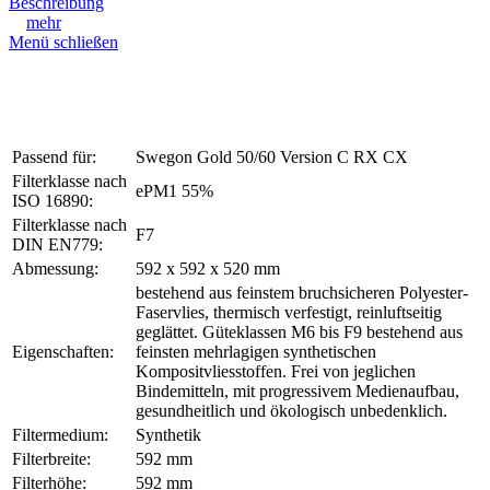
Beschreibung
mehr
Menü schließen
Passend für:
Swegon Gold 50/60 Version C RX CX
Filterklasse nach
ePM1 55%
ISO 16890:
Filterklasse nach
F7
DIN EN779:
Abmessung:
592 x 592 x 520 mm
bestehend aus feinstem bruchsicheren Polyester-
Faservlies, thermisch verfestigt, reinluftseitig
geglättet. Güteklassen M6 bis F9 bestehend aus
Eigenschaften:
feinsten mehrlagigen synthetischen
Kompositvliesstoffen. Frei von jeglichen
Bindemitteln, mit progressivem Medienaufbau,
gesundheitlich und ökologisch unbedenklich.
Filtermedium:
Synthetik
Filterbreite:
592 mm
Filterhöhe:
592 mm