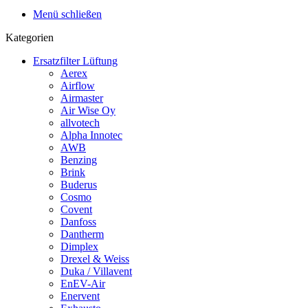
Menü schließen
Kategorien
Ersatzfilter Lüftung
Aerex
Airflow
Airmaster
Air Wise Oy
allvotech
Alpha Innotec
AWB
Benzing
Brink
Buderus
Cosmo
Covent
Danfoss
Dantherm
Dimplex
Drexel & Weiss
Duka / Villavent
EnEV-Air
Enervent