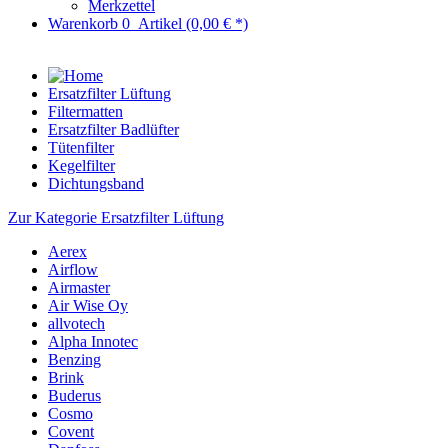
Merkzettel
Warenkorb
0
Artikel
(0,00 € *)
Ersatzfilter Lüftung
Filtermatten
Ersatzfilter Badlüfter
Tütenfilter
Kegelfilter
Dichtungsband
Zur Kategorie Ersatzfilter Lüftung
Aerex
Airflow
Airmaster
Air Wise Oy
allvotech
Alpha Innotec
Benzing
Brink
Buderus
Cosmo
Covent