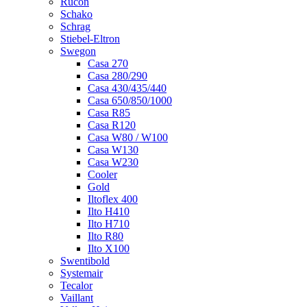
Rucon
Schako
Schrag
Stiebel-Eltron
Swegon
Casa 270
Casa 280/290
Casa 430/435/440
Casa 650/850/1000
Casa R85
Casa R120
Casa W80 / W100
Casa W130
Casa W230
Cooler
Gold
Iltoflex 400
Ilto H410
Ilto H710
Ilto R80
Ilto X100
Swentibold
Systemair
Tecalor
Vaillant