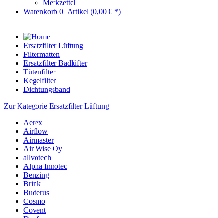
Merkzettel
Warenkorb
0
Artikel
(0,00 € *)
Ersatzfilter Lüftung
Filtermatten
Ersatzfilter Badlüfter
Tütenfilter
Kegelfilter
Dichtungsband
Zur Kategorie Ersatzfilter Lüftung
Aerex
Airflow
Airmaster
Air Wise Oy
allvotech
Alpha Innotec
Benzing
Brink
Buderus
Cosmo
Covent