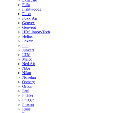
Exhausto
Fläkt
Fläktwoods
Flexit
Foxx-Air
Genvex
Geovent
HDS Innov-Tech
Helios
Iloxair
Itho
Junkers
LTM
Maico
Ned Air
Nibe
Nilan
Novelan
Östberg
Orcon
Paul
Pichler
Pluggit
Proxon
Roos