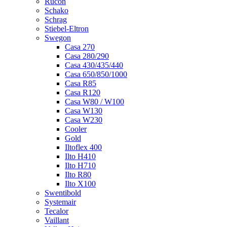
Rucon
Schako
Schrag
Stiebel-Eltron
Swegon
Casa 270
Casa 280/290
Casa 430/435/440
Casa 650/850/1000
Casa R85
Casa R120
Casa W80 / W100
Casa W130
Casa W230
Cooler
Gold
Iltoflex 400
Ilto H410
Ilto H710
Ilto R80
Ilto X100
Swentibold
Systemair
Tecalor
Vaillant