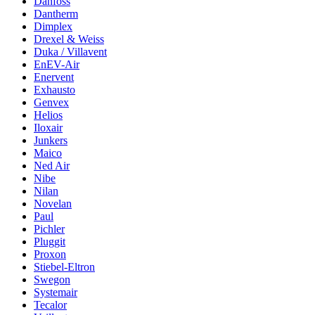
Danfoss
Dantherm
Dimplex
Drexel & Weiss
Duka / Villavent
EnEV-Air
Enervent
Exhausto
Genvex
Helios
Iloxair
Junkers
Maico
Ned Air
Nibe
Nilan
Novelan
Paul
Pichler
Pluggit
Proxon
Stiebel-Eltron
Swegon
Systemair
Tecalor