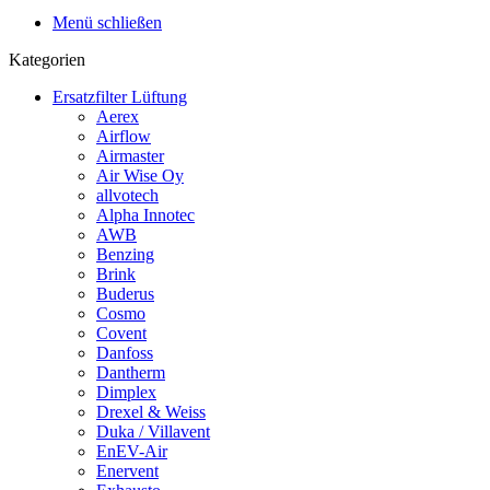
Menü schließen
Kategorien
Ersatzfilter Lüftung
Aerex
Airflow
Airmaster
Air Wise Oy
allvotech
Alpha Innotec
AWB
Benzing
Brink
Buderus
Cosmo
Covent
Danfoss
Dantherm
Dimplex
Drexel & Weiss
Duka / Villavent
EnEV-Air
Enervent