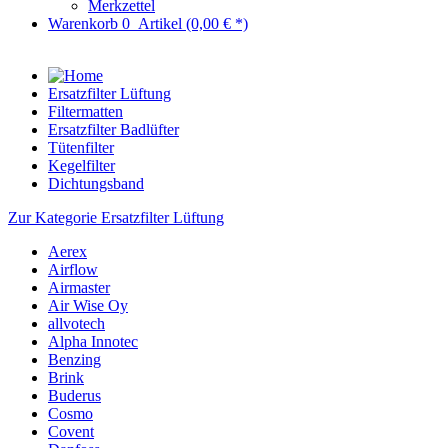
Merkzettel
Warenkorb
0
Artikel
(0,00 € *)
Ersatzfilter Lüftung
Filtermatten
Ersatzfilter Badlüfter
Tütenfilter
Kegelfilter
Dichtungsband
Zur Kategorie Ersatzfilter Lüftung
Aerex
Airflow
Airmaster
Air Wise Oy
allvotech
Alpha Innotec
Benzing
Brink
Buderus
Cosmo
Covent