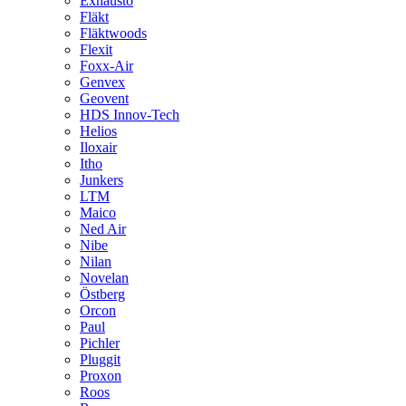
Exhausto
Fläkt
Fläktwoods
Flexit
Foxx-Air
Genvex
Geovent
HDS Innov-Tech
Helios
Iloxair
Itho
Junkers
LTM
Maico
Ned Air
Nibe
Nilan
Novelan
Östberg
Orcon
Paul
Pichler
Pluggit
Proxon
Roos