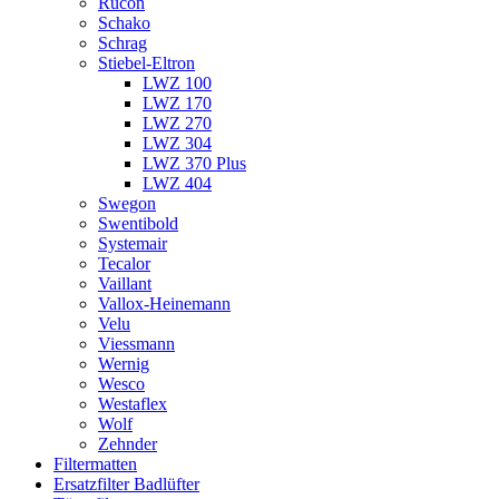
Rucon
Schako
Schrag
Stiebel-Eltron
LWZ 100
LWZ 170
LWZ 270
LWZ 304
LWZ 370 Plus
LWZ 404
Swegon
Swentibold
Systemair
Tecalor
Vaillant
Vallox-Heinemann
Velu
Viessmann
Wernig
Wesco
Westaflex
Wolf
Zehnder
Filtermatten
Ersatzfilter Badlüfter