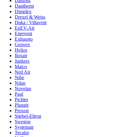
Danfoss
Dantherm
Dimplex
Drexel & Weiss
Duka / Villavent
EnEV-Air
Enervent
Exhausto
Genvex
Helios
Iloxair
Junkers
Maico
Ned Air
Nibe
Nilan
Novelan
Paul
Pichler
Pluggit
Proxon
Stiebel-Eltron
Swegon
Systemair
Tecalor