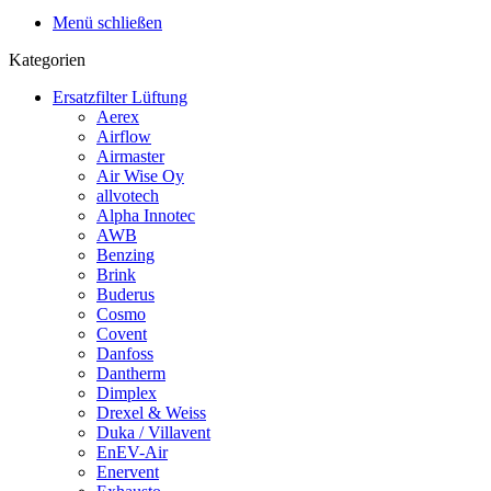
Menü schließen
Kategorien
Ersatzfilter Lüftung
Aerex
Airflow
Airmaster
Air Wise Oy
allvotech
Alpha Innotec
AWB
Benzing
Brink
Buderus
Cosmo
Covent
Danfoss
Dantherm
Dimplex
Drexel & Weiss
Duka / Villavent
EnEV-Air
Enervent