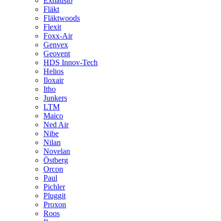
Exhausto
Fläkt
Fläktwoods
Flexit
Foxx-Air
Genvex
Geovent
HDS Innov-Tech
Helios
Iloxair
Itho
Junkers
LTM
Maico
Ned Air
Nibe
Nilan
Novelan
Östberg
Orcon
Paul
Pichler
Pluggit
Proxon
Roos