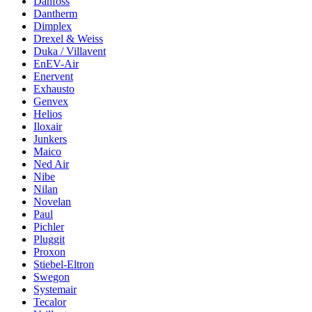
Danfoss
Dantherm
Dimplex
Drexel & Weiss
Duka / Villavent
EnEV-Air
Enervent
Exhausto
Genvex
Helios
Iloxair
Junkers
Maico
Ned Air
Nibe
Nilan
Novelan
Paul
Pichler
Pluggit
Proxon
Stiebel-Eltron
Swegon
Systemair
Tecalor