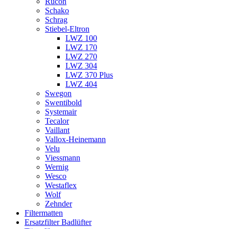
Rucon
Schako
Schrag
Stiebel-Eltron
LWZ 100
LWZ 170
LWZ 270
LWZ 304
LWZ 370 Plus
LWZ 404
Swegon
Swentibold
Systemair
Tecalor
Vaillant
Vallox-Heinemann
Velu
Viessmann
Wernig
Wesco
Westaflex
Wolf
Zehnder
Filtermatten
Ersatzfilter Badlüfter