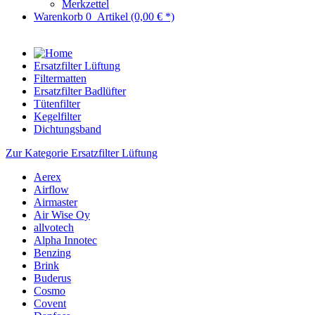
Merkzettel
Warenkorb
0
Artikel
(0,00 € *)
Ersatzfilter Lüftung
Filtermatten
Ersatzfilter Badlüfter
Tütenfilter
Kegelfilter
Dichtungsband
Zur Kategorie Ersatzfilter Lüftung
Aerex
Airflow
Airmaster
Air Wise Oy
allvotech
Alpha Innotec
Benzing
Brink
Buderus
Cosmo
Covent