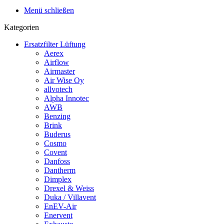
Menü schließen
Kategorien
Ersatzfilter Lüftung
Aerex
Airflow
Airmaster
Air Wise Oy
allvotech
Alpha Innotec
AWB
Benzing
Brink
Buderus
Cosmo
Covent
Danfoss
Dantherm
Dimplex
Drexel & Weiss
Duka / Villavent
EnEV-Air
Enervent