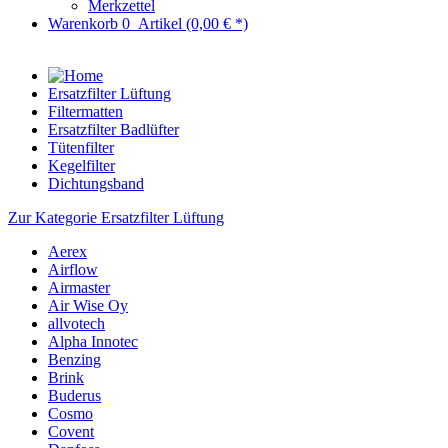
Merkzettel
Warenkorb
0
Artikel
(0,00 € *)
Ersatzfilter Lüftung
Filtermatten
Ersatzfilter Badlüfter
Tütenfilter
Kegelfilter
Dichtungsband
Zur Kategorie Ersatzfilter Lüftung
Aerex
Airflow
Airmaster
Air Wise Oy
allvotech
Alpha Innotec
Benzing
Brink
Buderus
Cosmo
Covent