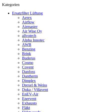
Kategorien
Ersatzfilter Lüftung
Aerex
Airflow
Airmaster
Air Wise Oy
allvotech
Alpha Innotec
AWB
Benzing
Brink
Buderus
Cosmo
Covent
Danfoss
Dantherm
Dimplex
Drexel & Weiss
Duka / Villavent
EnEV-Air
Enervent
Exhausto
Fläkt