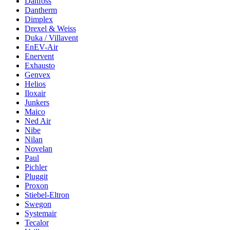
Danfoss
Dantherm
Dimplex
Drexel & Weiss
Duka / Villavent
EnEV-Air
Enervent
Exhausto
Genvex
Helios
Iloxair
Junkers
Maico
Ned Air
Nibe
Nilan
Novelan
Paul
Pichler
Pluggit
Proxon
Stiebel-Eltron
Swegon
Systemair
Tecalor