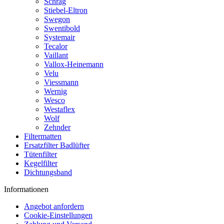
Schrag
Stiebel-Eltron
Swegon
Swentibold
Systemair
Tecalor
Vaillant
Vallox-Heinemann
Velu
Viessmann
Wernig
Wesco
Westaflex
Wolf
Zehnder
Filtermatten
Ersatzfilter Badlüfter
Tütenfilter
Kegelfilter
Dichtungsband
Informationen
Angebot anfordern
Cookie-Einstellungen