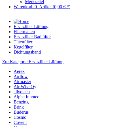
Merkzettel
Warenkorb
0
Artikel
(0,00 € *)
Ersatzfilter Lüftung
Filtermatten
Ersatzfilter Badlüfter
Tütenfilter
Kegelfilter
Dichtungsband
Zur Kategorie Ersatzfilter Lüftung
Aerex
Airflow
Airmaster
Air Wise Oy
allvotech
Alpha Innotec
Benzing
Brink
Buderus
Cosmo
Covent