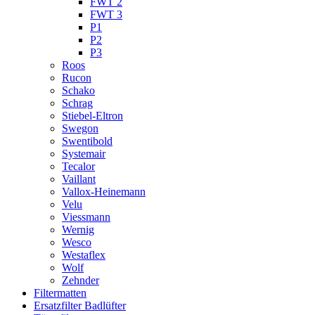
FWT 2
FWT 3
P1
P2
P3
Roos
Rucon
Schako
Schrag
Stiebel-Eltron
Swegon
Swentibold
Systemair
Tecalor
Vaillant
Vallox-Heinemann
Velu
Viessmann
Wernig
Wesco
Westaflex
Wolf
Zehnder
Filtermatten
Ersatzfilter Badlüfter