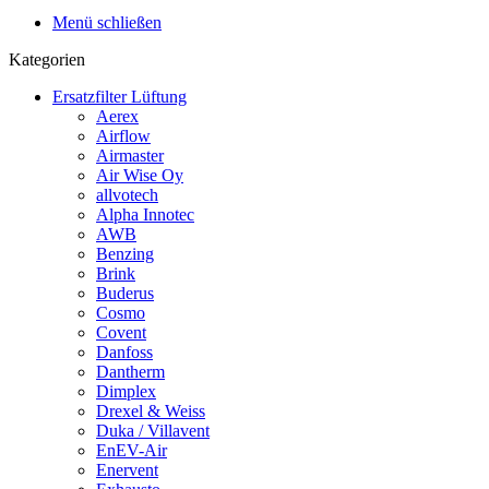
Menü schließen
Kategorien
Ersatzfilter Lüftung
Aerex
Airflow
Airmaster
Air Wise Oy
allvotech
Alpha Innotec
AWB
Benzing
Brink
Buderus
Cosmo
Covent
Danfoss
Dantherm
Dimplex
Drexel & Weiss
Duka / Villavent
EnEV-Air
Enervent