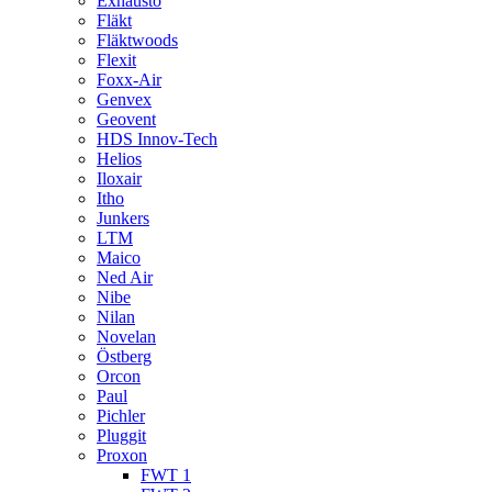
Exhausto
Fläkt
Fläktwoods
Flexit
Foxx-Air
Genvex
Geovent
HDS Innov-Tech
Helios
Iloxair
Itho
Junkers
LTM
Maico
Ned Air
Nibe
Nilan
Novelan
Östberg
Orcon
Paul
Pichler
Pluggit
Proxon
FWT 1