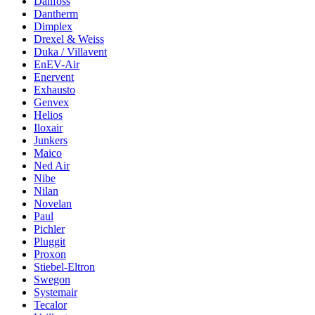
Danfoss
Dantherm
Dimplex
Drexel & Weiss
Duka / Villavent
EnEV-Air
Enervent
Exhausto
Genvex
Helios
Iloxair
Junkers
Maico
Ned Air
Nibe
Nilan
Novelan
Paul
Pichler
Pluggit
Proxon
Stiebel-Eltron
Swegon
Systemair
Tecalor