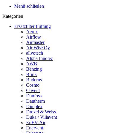
Menü schließen
Kategorien
Ersatzfilter Lüftung
Aerex
Airflow
Airmaster
Air Wise Oy
allvotech
Alpha Innotec
AWB
Benzing
Brink
Buderus
Cosmo
Covent
Danfoss
Dantherm
Dimplex
Drexel & Weiss
Duka / Villavent
EnEV-Air
Enervent