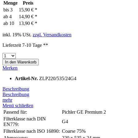
Menge
Preis
bis
3
15,90 € *
ab
4
14,90 € *
ab
10
13,90 € *
inkl. 19% USt.
zzgl. Versandkosten
Lieferzeit 7-10 Tage **
In den
Warenkorb
Merken
Artikel-Nr.
ZLP220/535/24G4
Beschreibung
Beschreibung
mehr
Menü schließen
Passend für:
Pichler GE Premium 2
Filterklasse nach DIN
G4
EN779:
Filterklasse nach ISO 16890:
Coarse 75%
Abmessung:
220 x 535 x 24 mm