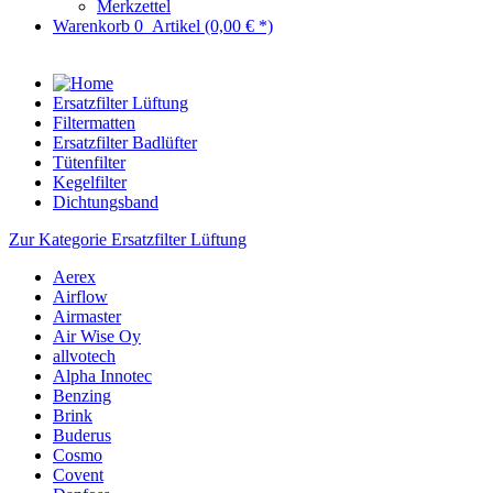
Merkzettel
Warenkorb
0
Artikel
(0,00 € *)
Ersatzfilter Lüftung
Filtermatten
Ersatzfilter Badlüfter
Tütenfilter
Kegelfilter
Dichtungsband
Zur Kategorie Ersatzfilter Lüftung
Aerex
Airflow
Airmaster
Air Wise Oy
allvotech
Alpha Innotec
Benzing
Brink
Buderus
Cosmo
Covent