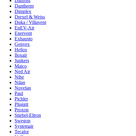
Danfoss
Dantherm
Dimplex
Drexel & Weiss
Duka / Villavent
EnEV-Air
Enervent
Exhausto
Genvex
Helios
Iloxair
Junkers
Maico
Ned Air
Nibe
Nilan
Novelan
Paul
Pichler
Pluggit
Proxon
Stiebel-Eltron
Swegon
Systemair
Tecalor