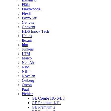
Exhausto
Fläkt
Fläktwoods
Flexit
Foxx-Air
Genvex
Geovent
HDS Innov-Tech
Helios
Iloxair
Itho
Junkers
LTM
Maico
Ned Air
Nibe
Nilan
Novelan
Östberg
Orcon
Paul
Pichler
GE Combi 185 S/LS
GE Premium 1/1L
GE Premium 2