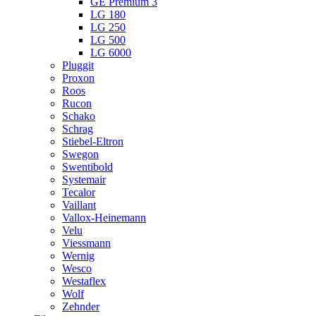
GE Premium 3
LG 180
LG 250
LG 500
LG 6000
Pluggit
Proxon
Roos
Rucon
Schako
Schrag
Stiebel-Eltron
Swegon
Swentibold
Systemair
Tecalor
Vaillant
Vallox-Heinemann
Velu
Viessmann
Wernig
Wesco
Westaflex
Wolf
Zehnder