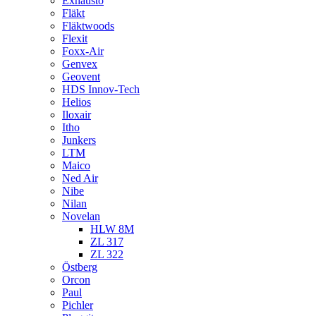
Exhausto
Fläkt
Fläktwoods
Flexit
Foxx-Air
Genvex
Geovent
HDS Innov-Tech
Helios
Iloxair
Itho
Junkers
LTM
Maico
Ned Air
Nibe
Nilan
Novelan
HLW 8M
ZL 317
ZL 322
Östberg
Orcon
Paul
Pichler