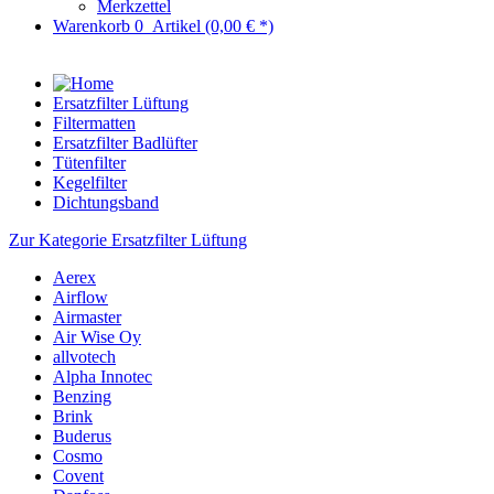
Merkzettel
Warenkorb
0
Artikel
(0,00 € *)
Ersatzfilter Lüftung
Filtermatten
Ersatzfilter Badlüfter
Tütenfilter
Kegelfilter
Dichtungsband
Zur Kategorie Ersatzfilter Lüftung
Aerex
Airflow
Airmaster
Air Wise Oy
allvotech
Alpha Innotec
Benzing
Brink
Buderus
Cosmo
Covent