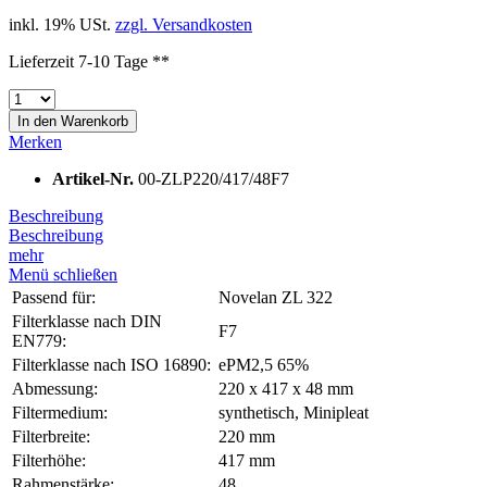
inkl. 19% USt.
zzgl. Versandkosten
Lieferzeit 7-10 Tage **
In den
Warenkorb
Merken
Artikel-Nr.
00-ZLP220/417/48F7
Beschreibung
Beschreibung
mehr
Menü schließen
Passend für:
Novelan ZL 322
Filterklasse nach DIN
F7
EN779:
Filterklasse nach ISO 16890:
ePM2,5 65%
Abmessung:
220 x 417 x 48 mm
Filtermedium:
synthetisch, Minipleat
Filterbreite:
220 mm
Filterhöhe:
417 mm
Rahmenstärke:
48