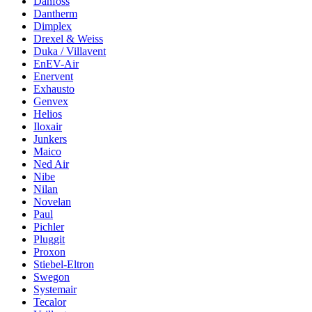
Danfoss
Dantherm
Dimplex
Drexel & Weiss
Duka / Villavent
EnEV-Air
Enervent
Exhausto
Genvex
Helios
Iloxair
Junkers
Maico
Ned Air
Nibe
Nilan
Novelan
Paul
Pichler
Pluggit
Proxon
Stiebel-Eltron
Swegon
Systemair
Tecalor