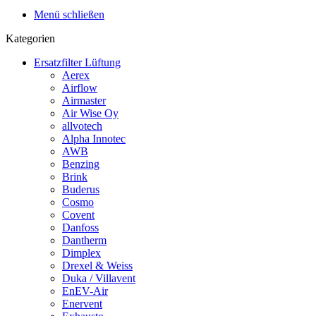
Menü schließen
Kategorien
Ersatzfilter Lüftung
Aerex
Airflow
Airmaster
Air Wise Oy
allvotech
Alpha Innotec
AWB
Benzing
Brink
Buderus
Cosmo
Covent
Danfoss
Dantherm
Dimplex
Drexel & Weiss
Duka / Villavent
EnEV-Air
Enervent