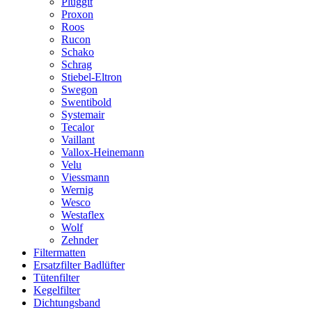
Pluggit
Proxon
Roos
Rucon
Schako
Schrag
Stiebel-Eltron
Swegon
Swentibold
Systemair
Tecalor
Vaillant
Vallox-Heinemann
Velu
Viessmann
Wernig
Wesco
Westaflex
Wolf
Zehnder
Filtermatten
Ersatzfilter Badlüfter
Tütenfilter
Kegelfilter
Dichtungsband