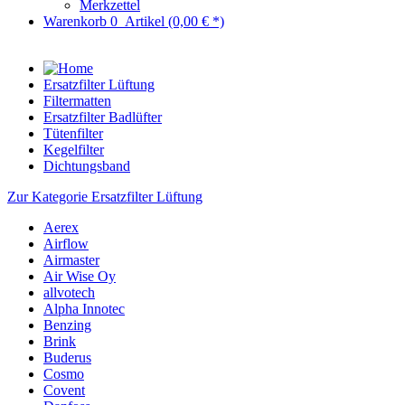
Merkzettel
Warenkorb
0
Artikel
(0,00 € *)
Ersatzfilter Lüftung
Filtermatten
Ersatzfilter Badlüfter
Tütenfilter
Kegelfilter
Dichtungsband
Zur Kategorie Ersatzfilter Lüftung
Aerex
Airflow
Airmaster
Air Wise Oy
allvotech
Alpha Innotec
Benzing
Brink
Buderus
Cosmo
Covent