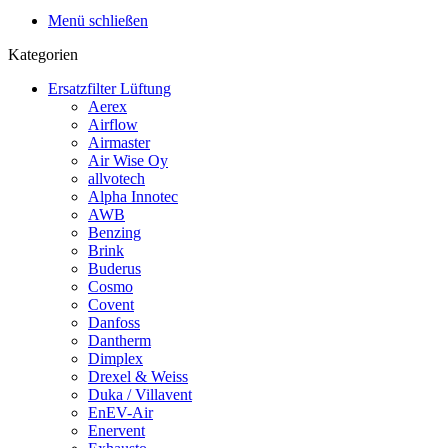
Menü schließen
Kategorien
Ersatzfilter Lüftung
Aerex
Airflow
Airmaster
Air Wise Oy
allvotech
Alpha Innotec
AWB
Benzing
Brink
Buderus
Cosmo
Covent
Danfoss
Dantherm
Dimplex
Drexel & Weiss
Duka / Villavent
EnEV-Air
Enervent