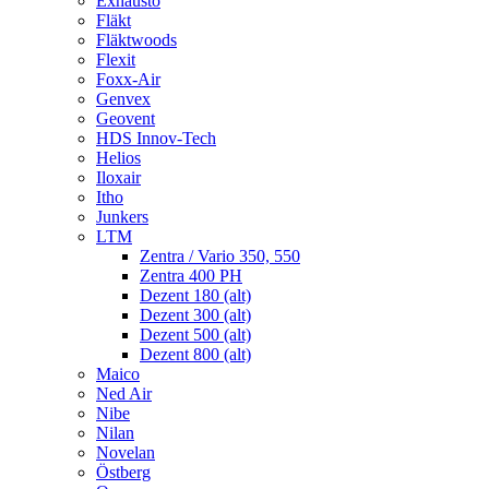
Exhausto
Fläkt
Fläktwoods
Flexit
Foxx-Air
Genvex
Geovent
HDS Innov-Tech
Helios
Iloxair
Itho
Junkers
LTM
Zentra / Vario 350, 550
Zentra 400 PH
Dezent 180 (alt)
Dezent 300 (alt)
Dezent 500 (alt)
Dezent 800 (alt)
Maico
Ned Air
Nibe
Nilan
Novelan
Östberg