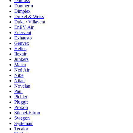
Danfoss
Dantherm
Dimplex
Drexel & Weiss
Duka / Villavent
EnEV-Air
Enervent
Exhausto
Genvex
Helios
Iloxair
Junkers
Maico
Ned Air
Nibe
Nilan
Novelan
Paul
Pichler
Pluggit
Proxon
Stiebel-Eltron
Swegon
Systemair
Tecalor