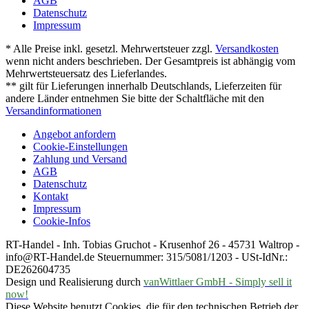
AGB
Datenschutz
Impressum
* Alle Preise inkl. gesetzl. Mehrwertsteuer zzgl.
Versandkosten
wenn nicht anders beschrieben. Der Gesamtpreis ist abhängig vom
Mehrwertsteuersatz des Lieferlandes.
** gilt für Lieferungen innerhalb Deutschlands, Lieferzeiten für
andere Länder entnehmen Sie bitte der Schaltfläche mit den
Versandinformationen
Angebot anfordern
Cookie-Einstellungen
Zahlung und Versand
AGB
Datenschutz
Kontakt
Impressum
Cookie-Infos
RT-Handel - Inh. Tobias Gruchot - Krusenhof 26 - 45731 Waltrop -
info@RT-Handel.de Steuernummer: 315/5081/1203 - USt-IdNr.:
DE262604735
Design und Realisierung durch
vanWittlaer GmbH - Simply sell it
now!
Diese Website benutzt Cookies, die für den technischen Betrieb der