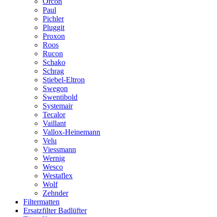
Orcon
Paul
Pichler
Pluggit
Proxon
Roos
Rucon
Schako
Schrag
Stiebel-Eltron
Swegon
Swentibold
Systemair
Tecalor
Vaillant
Vallox-Heinemann
Velu
Viessmann
Wernig
Wesco
Westaflex
Wolf
Zehnder
Filtermatten
Ersatzfilter Badlüfter