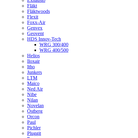
Exhausto
Fläkt
Fläktwoods
Flexit
Foxx-Air
Genvex
Geovent
HDS Innov-Tech
WRG 300/400
WRG 400/500
Helios
Iloxair
Itho
Junkers
LTM
Maico
Ned Air
Nibe
Nilan
Novelan
Östberg
Orcon
Paul
Pichler
Pluggit