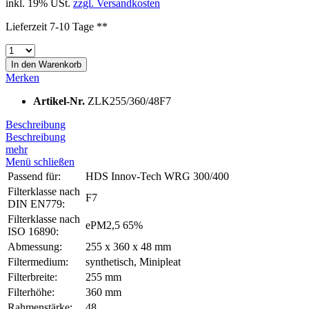
inkl. 19% USt.
zzgl. Versandkosten
Lieferzeit 7-10 Tage **
In den
Warenkorb
Merken
Artikel-Nr.
ZLK255/360/48F7
Beschreibung
Beschreibung
mehr
Menü schließen
Passend für:
HDS Innov-Tech WRG 300/400
Filterklasse nach
F7
DIN EN779:
Filterklasse nach
ePM2,5 65%
ISO 16890:
Abmessung:
255 x 360 x 48 mm
Filtermedium:
synthetisch, Minipleat
Filterbreite:
255 mm
Filterhöhe:
360 mm
Rahmenstärke:
48