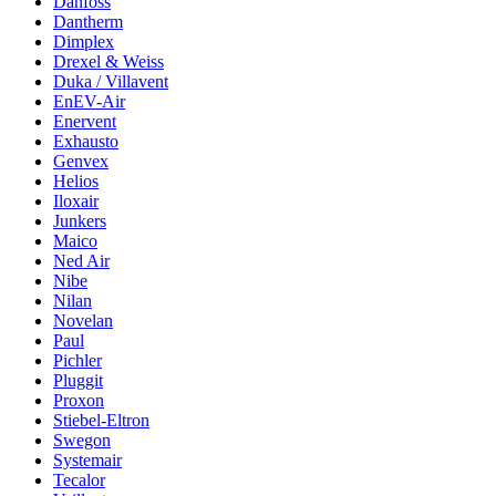
Danfoss
Dantherm
Dimplex
Drexel & Weiss
Duka / Villavent
EnEV-Air
Enervent
Exhausto
Genvex
Helios
Iloxair
Junkers
Maico
Ned Air
Nibe
Nilan
Novelan
Paul
Pichler
Pluggit
Proxon
Stiebel-Eltron
Swegon
Systemair
Tecalor