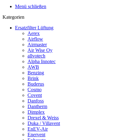
Menü schließen
Kategorien
Ersatzfilter Lüftung
Aerex
Airflow
Airmaster
Air Wise Oy
allvotech
Alpha Innotec
AWB
Benzing
Brink
Buderus
Cosmo
Covent
Danfoss
Dantherm
Dimplex
Drexel & Weiss
Duka / Villavent
EnEV-Air
Enervent