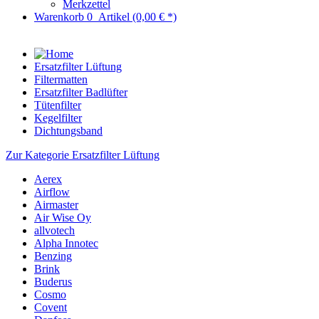
Merkzettel
Warenkorb
0
Artikel
(0,00 € *)
Ersatzfilter Lüftung
Filtermatten
Ersatzfilter Badlüfter
Tütenfilter
Kegelfilter
Dichtungsband
Zur Kategorie Ersatzfilter Lüftung
Aerex
Airflow
Airmaster
Air Wise Oy
allvotech
Alpha Innotec
Benzing
Brink
Buderus
Cosmo
Covent