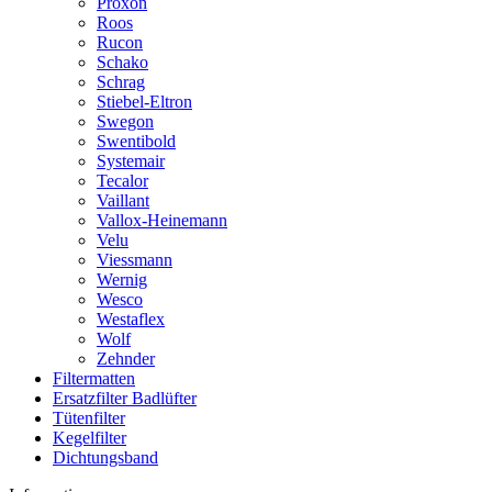
Proxon
Roos
Rucon
Schako
Schrag
Stiebel-Eltron
Swegon
Swentibold
Systemair
Tecalor
Vaillant
Vallox-Heinemann
Velu
Viessmann
Wernig
Wesco
Westaflex
Wolf
Zehnder
Filtermatten
Ersatzfilter Badlüfter
Tütenfilter
Kegelfilter
Dichtungsband