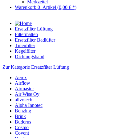
Merkzettel
Warenkorb
0
Artikel
(0,00 € *)
Ersatzfilter Lüftung
Filtermatten
Ersatzfilter Badlüfter
Tütenfilter
Kegelfilter
Dichtungsband
Zur Kategorie Ersatzfilter Lüftung
Aerex
Airflow
Airmaster
Air Wise Oy
allvotech
Alpha Innotec
Benzing
Brink
Buderus
Cosmo
Covent