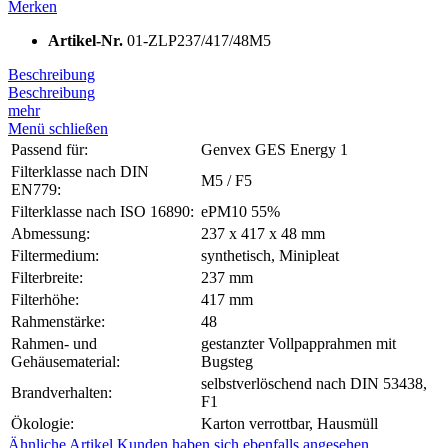
Merken
Artikel-Nr.
01-ZLP237/417/48M5
Beschreibung
Beschreibung
mehr
Menü schließen
Passend für:
Genvex GES Energy 1
Filterklasse nach DIN
M5 / F5
EN779:
Filterklasse nach ISO 16890:
ePM10 55%
Abmessung:
237 x 417 x 48 mm
Filtermedium:
synthetisch, Minipleat
Filterbreite:
237 mm
Filterhöhe:
417 mm
Rahmenstärke:
48
Rahmen- und
gestanzter Vollpapprahmen mit
Gehäusematerial:
Bugsteg
selbstverlöschend nach DIN 53438,
Brandverhalten:
F1
Ökologie:
Karton verrottbar, Hausmüll
Ähnliche Artikel
Kunden haben sich ebenfalls angesehen