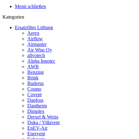
Menü schließen
Kategorien
Ersatzfilter Lüftung
Aerex
Airflow
Airmaster
Air Wise Oy
allvotech
Alpha Innotec
AWB
Benzing
Brink
Buderus
Cosmo
Covent
Danfoss
Dantherm
Dimplex
Drexel & Weiss
Duka / Villavent
EnEV-Air
Enervent