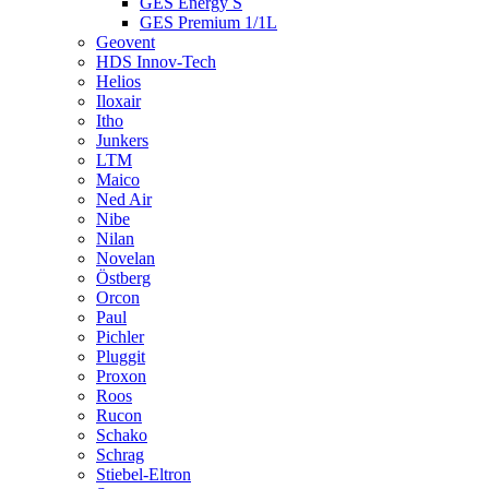
GES Energy S
GES Premium 1/1L
Geovent
HDS Innov-Tech
Helios
Iloxair
Itho
Junkers
LTM
Maico
Ned Air
Nibe
Nilan
Novelan
Östberg
Orcon
Paul
Pichler
Pluggit
Proxon
Roos
Rucon
Schako
Schrag
Stiebel-Eltron