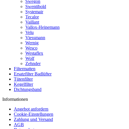
Swegon
Swentibold
Systemair
Tecalor
Vaillant
Vallox-Heinemann
Velu
Viessmann
Wernig
Wesco
Westaflex
Wolf
Zehnder
Filtermatten
Ersatzfilter Badlüfter
Tütenfilter
Kegelfilter
Dichtungsband
Informationen
Angebot anfordern
Cookie-Einstellungen
Zahlung und Versand
AGB