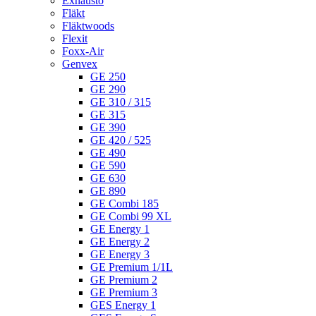
Exhausto
Fläkt
Fläktwoods
Flexit
Foxx-Air
Genvex
GE 250
GE 290
GE 310 / 315
GE 315
GE 390
GE 420 / 525
GE 490
GE 590
GE 630
GE 890
GE Combi 185
GE Combi 99 XL
GE Energy 1
GE Energy 2
GE Energy 3
GE Premium 1/1L
GE Premium 2
GE Premium 3
GES Energy 1