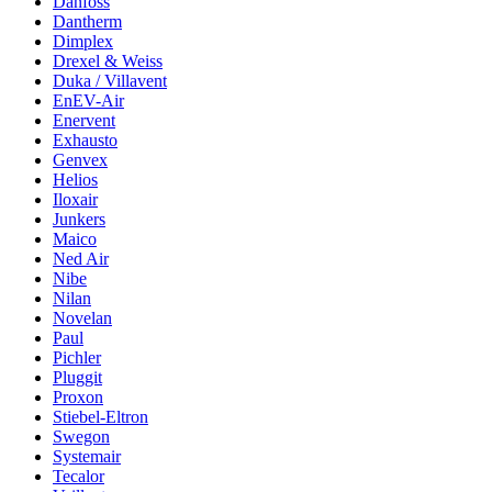
Danfoss
Dantherm
Dimplex
Drexel & Weiss
Duka / Villavent
EnEV-Air
Enervent
Exhausto
Genvex
Helios
Iloxair
Junkers
Maico
Ned Air
Nibe
Nilan
Novelan
Paul
Pichler
Pluggit
Proxon
Stiebel-Eltron
Swegon
Systemair
Tecalor