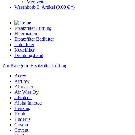
Merkzettel
Warenkorb
0
Artikel
(0,00 € *)
Ersatzfilter Lüftung
Filtermatten
Ersatzfilter Badlüfter
Tütenfilter
Kegelfilter
Dichtungsband
Zur Kategorie Ersatzfilter Lüftung
Aerex
Airflow
Airmaster
Air Wise Oy
allvotech
Alpha Innotec
Benzing
Brink
Buderus
Cosmo
Covent