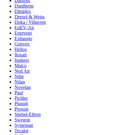
Danfoss
Dantherm
Dimplex
Drexel & Weiss
Duka / Villavent
EnEV-Air
Enervent
Exhausto
Genvex
Helios
Iloxair
Junkers
Maico
Ned Air
Nibe
Nilan
Novelan
Paul
Pichler
Pluggit
Proxon
Stiebel-Eltron
Swegon
Systemair
Tecalor