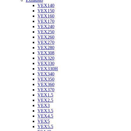
Exhausto
VEX140
VEX150
VEX160
VEX170
VEX240
VEX250
VEX260
VEX270
VEX280
VEX308
VEX320
VEX330
VEX330H
VEX340
VEX350
VEX360
VEX370
VEX1.5
VEX2.5
VEX3
VEX3.5
VEX4.5
VEX5
VEX5.5