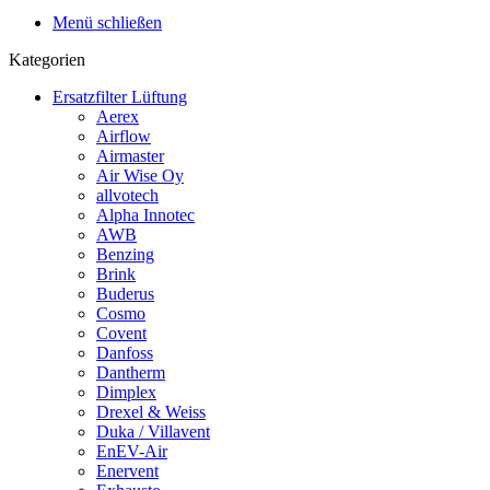
Menü schließen
Kategorien
Ersatzfilter Lüftung
Aerex
Airflow
Airmaster
Air Wise Oy
allvotech
Alpha Innotec
AWB
Benzing
Brink
Buderus
Cosmo
Covent
Danfoss
Dantherm
Dimplex
Drexel & Weiss
Duka / Villavent
EnEV-Air
Enervent