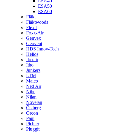
ESA40
ESA50
ESA60
Fläkt
Fläktwoods
Flexit
Foxx-Air
Genvex
Geovent
HDS Innov-Tech
Helios
Iloxair
Itho
Junkers
LTM
Maico
Ned Air
Nibe
Nilan
Novelan
Östberg
Orcon
Paul
Pichler
Pluggit