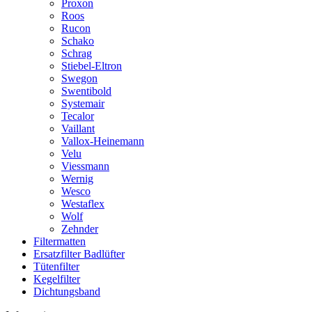
Proxon
Roos
Rucon
Schako
Schrag
Stiebel-Eltron
Swegon
Swentibold
Systemair
Tecalor
Vaillant
Vallox-Heinemann
Velu
Viessmann
Wernig
Wesco
Westaflex
Wolf
Zehnder
Filtermatten
Ersatzfilter Badlüfter
Tütenfilter
Kegelfilter
Dichtungsband