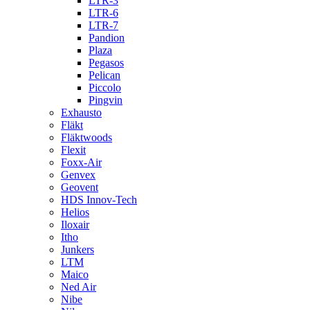
LTR-3
LTR-6
LTR-7
Pandion
Plaza
Pegasos
Pelican
Piccolo
Pingvin
Exhausto
Fläkt
Fläktwoods
Flexit
Foxx-Air
Genvex
Geovent
HDS Innov-Tech
Helios
Iloxair
Itho
Junkers
LTM
Maico
Ned Air
Nibe