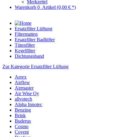
Merkzettel
Warenkorb
0
Artikel
(0,00 € *)
Ersatzfilter Lüftung
Filtermatten
Ersatzfilter Badlüfter
Tütenfilter
Kegelfilter
Dichtungsband
Zur Kategorie Ersatzfilter Lüftung
Aerex
Airflow
Airmaster
Air Wise Oy
allvotech
Alpha Innotec
Benzing
Brink
Buderus
Cosmo
Covent