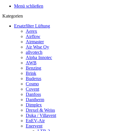
Menü schließen
Kategorien
Ersatzfilter Lüftung
Aerex
Airflow
Airmaster
Air Wise Oy
allvotech
Alpha Innotec
AWB
Benzing
Brink
Buderus
Cosmo
Covent
Danfoss
Dantherm
Dimplex
Drexel & Weiss
Duka / Villavent
EnEV-Air
Enervent