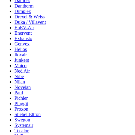
Danfoss
Dantherm
Dimplex
Drexel & Weiss
Duka / Villavent
EnEV-Air
Enervent
Exhausto
Genvex
Helios
Iloxair
Junkers
Maico
Ned Air
Nibe
Nilan
Novelan
Paul
Pichler
Pluggit
Proxon
Stiebel-Eltron
Swegon
Systemair
Tecalor