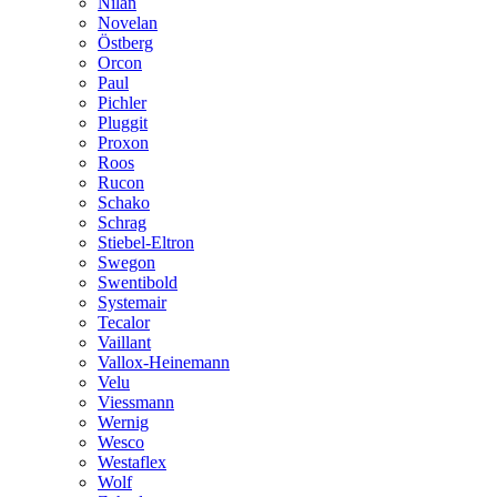
Nilan
Novelan
Östberg
Orcon
Paul
Pichler
Pluggit
Proxon
Roos
Rucon
Schako
Schrag
Stiebel-Eltron
Swegon
Swentibold
Systemair
Tecalor
Vaillant
Vallox-Heinemann
Velu
Viessmann
Wernig
Wesco
Westaflex
Wolf