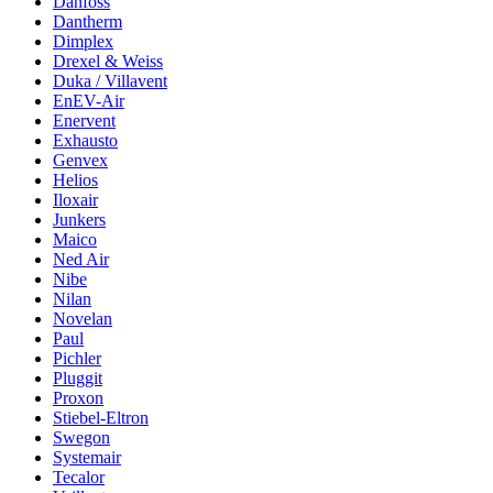
Danfoss
Dantherm
Dimplex
Drexel & Weiss
Duka / Villavent
EnEV-Air
Enervent
Exhausto
Genvex
Helios
Iloxair
Junkers
Maico
Ned Air
Nibe
Nilan
Novelan
Paul
Pichler
Pluggit
Proxon
Stiebel-Eltron
Swegon
Systemair
Tecalor