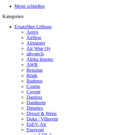
Menü schließen
Kategorien
Ersatzfilter Lüftung
Aerex
Airflow
Airmaster
Air Wise Oy
allvotech
Alpha Innotec
AWB
Benzing
Brink
Buderus
Cosmo
Covent
Danfoss
Dantherm
Dimplex
Drexel & Weiss
Duka / Villavent
EnEV-Air
Enervent