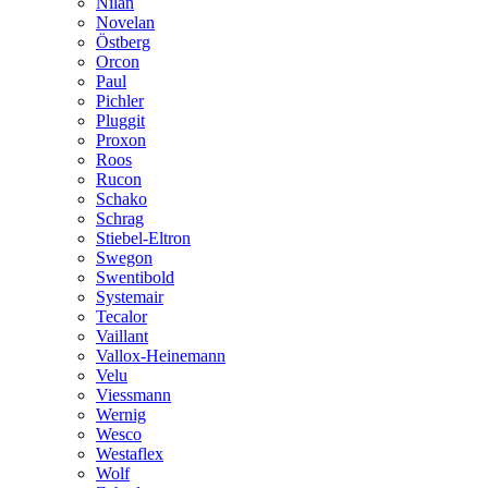
Nilan
Novelan
Östberg
Orcon
Paul
Pichler
Pluggit
Proxon
Roos
Rucon
Schako
Schrag
Stiebel-Eltron
Swegon
Swentibold
Systemair
Tecalor
Vaillant
Vallox-Heinemann
Velu
Viessmann
Wernig
Wesco
Westaflex
Wolf