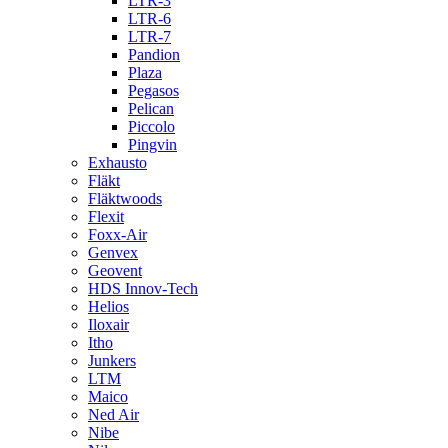
LTR-3
LTR-6
LTR-7
Pandion
Plaza
Pegasos
Pelican
Piccolo
Pingvin
Exhausto
Fläkt
Fläktwoods
Flexit
Foxx-Air
Genvex
Geovent
HDS Innov-Tech
Helios
Iloxair
Itho
Junkers
LTM
Maico
Ned Air
Nibe