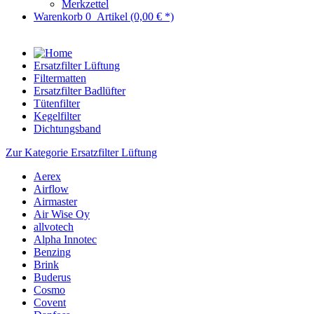
Merkzettel
Warenkorb
0
Artikel
(0,00 € *)
Ersatzfilter Lüftung
Filtermatten
Ersatzfilter Badlüfter
Tütenfilter
Kegelfilter
Dichtungsband
Zur Kategorie Ersatzfilter Lüftung
Aerex
Airflow
Airmaster
Air Wise Oy
allvotech
Alpha Innotec
Benzing
Brink
Buderus
Cosmo
Covent