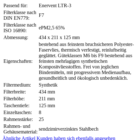
Passend für:
Enervent LTR-3
Filterklasse nach
F7
DIN EN779:
Filterklasse nach
ePM2,5 65%
ISO 16890:
Abmessung:
434 x 211 x 125 mm
bestehend aus feinstem bruchsicheren Polyester-
Faservlies, thermisch verfestigt, reinluftseitig
geglättet. Güteklassen M6 bis F9 bestehend aus
Eigenschaften:
feinsten mehrlagigen synthetischen
Kompositvliesstoffen. Frei von jeglichen
Bindemitteln, mit progressivem Medienaufbau,
gesundheitlich und ökologisch unbedenklich.
Filtermedium:
Synthetik
Filterbreite:
434 mm
Filterhöhe:
211 mm
Taschentiefe:
125 mm
Einzeltaschen:
8
Rahmenstärke:
25
Rahmen- und
sendzimirverzinktes Stahlbech
Gehäusematerial:
Ähnliche Artikel
Kunden haben sich ebenfalls angesehen