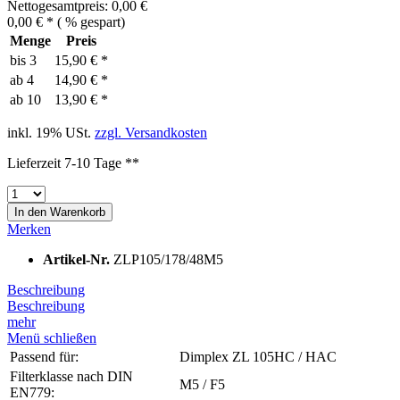
Nettogesamtpreis: 0,00 €
0,00 € *
(
% gespart)
Menge
Preis
bis
3
15,90 € *
ab
4
14,90 € *
ab
10
13,90 € *
inkl. 19% USt.
zzgl. Versandkosten
Lieferzeit 7-10 Tage **
In den
Warenkorb
Merken
Artikel-Nr.
ZLP105/178/48M5
Beschreibung
Beschreibung
mehr
Menü schließen
Passend für:
Dimplex ZL 105HC / HAC
Filterklasse nach DIN
M5 / F5
EN779: