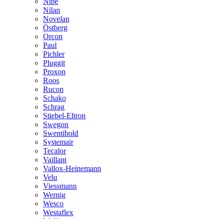
Nibe
Nilan
Novelan
Östberg
Orcon
Paul
Pichler
Pluggit
Proxon
Roos
Rucon
Schako
Schrag
Stiebel-Eltron
Swegon
Swentibold
Systemair
Tecalor
Vaillant
Vallox-Heinemann
Velu
Viessmann
Wernig
Wesco
Westaflex