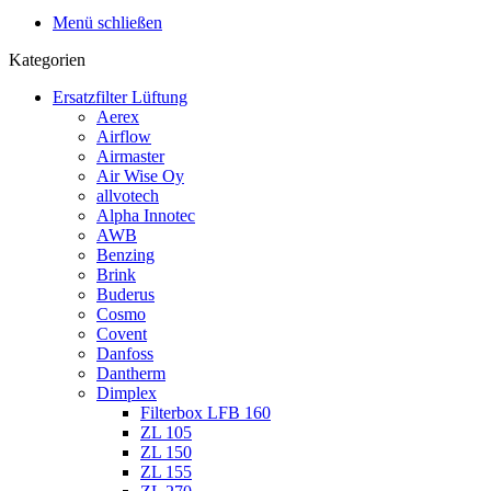
Menü schließen
Kategorien
Ersatzfilter Lüftung
Aerex
Airflow
Airmaster
Air Wise Oy
allvotech
Alpha Innotec
AWB
Benzing
Brink
Buderus
Cosmo
Covent
Danfoss
Dantherm
Dimplex
Filterbox LFB 160
ZL 105
ZL 150
ZL 155