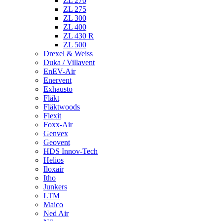
ZL 270
ZL 275
ZL 300
ZL 400
ZL 430 R
ZL 500
Drexel & Weiss
Duka / Villavent
EnEV-Air
Enervent
Exhausto
Fläkt
Fläktwoods
Flexit
Foxx-Air
Genvex
Geovent
HDS Innov-Tech
Helios
Iloxair
Itho
Junkers
LTM
Maico
Ned Air