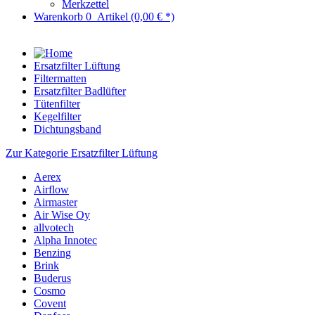
Merkzettel
Warenkorb
0
Artikel
(0,00 € *)
Ersatzfilter Lüftung
Filtermatten
Ersatzfilter Badlüfter
Tütenfilter
Kegelfilter
Dichtungsband
Zur Kategorie Ersatzfilter Lüftung
Aerex
Airflow
Airmaster
Air Wise Oy
allvotech
Alpha Innotec
Benzing
Brink
Buderus
Cosmo
Covent