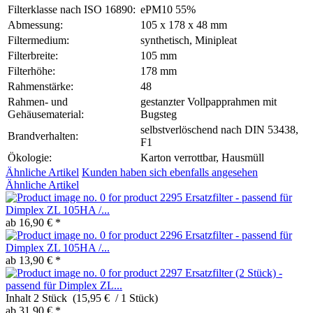
Filterklasse nach ISO 16890:
ePM10 55%
Abmessung:
105 x 178 x 48 mm
Filtermedium:
synthetisch, Minipleat
Filterbreite:
105 mm
Filterhöhe:
178 mm
Rahmenstärke:
48
Rahmen- und
gestanzter Vollpapprahmen mit
Gehäusematerial:
Bugsteg
selbstverlöschend nach DIN 53438,
Brandverhalten:
F1
Ökologie:
Karton verrottbar, Hausmüll
Ähnliche Artikel
Kunden haben sich ebenfalls angesehen
Ähnliche Artikel
Ersatzfilter - passend für
Dimplex ZL 105HA /...
ab 16,90 € *
Ersatzfilter - passend für
Dimplex ZL 105HA /...
ab 13,90 € *
Ersatzfilter (2 Stück) -
passend für Dimplex ZL...
Inhalt
2 Stück (15,95 € / 1 Stück)
ab 31,90 € *