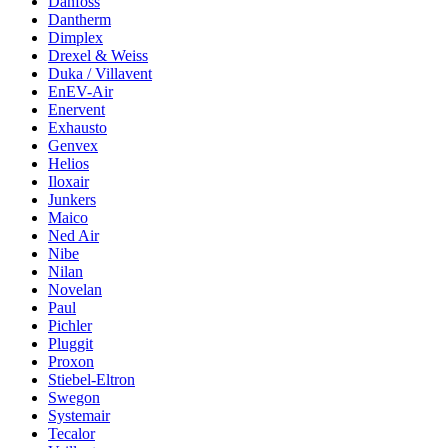
Danfoss
Dantherm
Dimplex
Drexel & Weiss
Duka / Villavent
EnEV-Air
Enervent
Exhausto
Genvex
Helios
Iloxair
Junkers
Maico
Ned Air
Nibe
Nilan
Novelan
Paul
Pichler
Pluggit
Proxon
Stiebel-Eltron
Swegon
Systemair
Tecalor