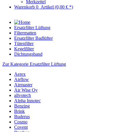
Merkzettel
Warenkorb
0
Artikel
(0,00 € *)
Ersatzfilter Lüftung
Filtermatten
Ersatzfilter Badlüfter
Tütenfilter
Kegelfilter
Dichtungsband
Zur Kategorie Ersatzfilter Lüftung
Aerex
Airflow
Airmaster
Air Wise Oy
allvotech
Alpha Innotec
Benzing
Brink
Buderus
Cosmo
Covent