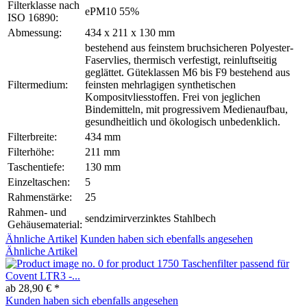
Filterklasse nach
ePM10 55%
ISO 16890:
Abmessung:
434 x 211 x 130 mm
bestehend aus feinstem bruchsicheren Polyester-
Faservlies, thermisch verfestigt, reinluftseitig
geglättet. Güteklassen M6 bis F9 bestehend aus
Filtermedium:
feinsten mehrlagigen synthetischen
Kompositvliesstoffen. Frei von jeglichen
Bindemitteln, mit progressivem Medienaufbau,
gesundheitlich und ökologisch unbedenklich.
Filterbreite:
434 mm
Filterhöhe:
211 mm
Taschentiefe:
130 mm
Einzeltaschen:
5
Rahmenstärke:
25
Rahmen- und
sendzimirverzinktes Stahlbech
Gehäusematerial:
Ähnliche Artikel
Kunden haben sich ebenfalls angesehen
Ähnliche Artikel
Taschenfilter passend für
Covent LTR3 -...
ab 28,90 € *
Kunden haben sich ebenfalls angesehen