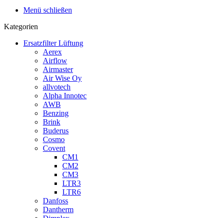
Menü schließen
Kategorien
Ersatzfilter Lüftung
Aerex
Airflow
Airmaster
Air Wise Oy
allvotech
Alpha Innotec
AWB
Benzing
Brink
Buderus
Cosmo
Covent
CM1
CM2
CM3
LTR3
LTR6
Danfoss
Dantherm