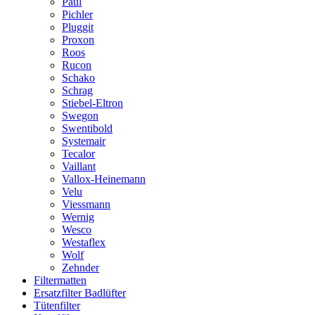
Paul
Pichler
Pluggit
Proxon
Roos
Rucon
Schako
Schrag
Stiebel-Eltron
Swegon
Swentibold
Systemair
Tecalor
Vaillant
Vallox-Heinemann
Velu
Viessmann
Wernig
Wesco
Westaflex
Wolf
Zehnder
Filtermatten
Ersatzfilter Badlüfter
Tütenfilter