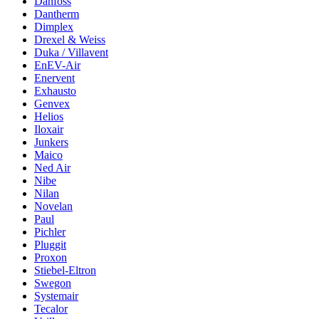
Danfoss
Dantherm
Dimplex
Drexel & Weiss
Duka / Villavent
EnEV-Air
Enervent
Exhausto
Genvex
Helios
Iloxair
Junkers
Maico
Ned Air
Nibe
Nilan
Novelan
Paul
Pichler
Pluggit
Proxon
Stiebel-Eltron
Swegon
Systemair
Tecalor