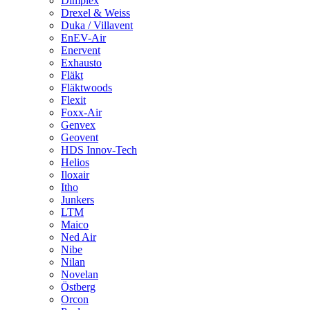
Dimplex
Drexel & Weiss
Duka / Villavent
EnEV-Air
Enervent
Exhausto
Fläkt
Fläktwoods
Flexit
Foxx-Air
Genvex
Geovent
HDS Innov-Tech
Helios
Iloxair
Itho
Junkers
LTM
Maico
Ned Air
Nibe
Nilan
Novelan
Östberg
Orcon